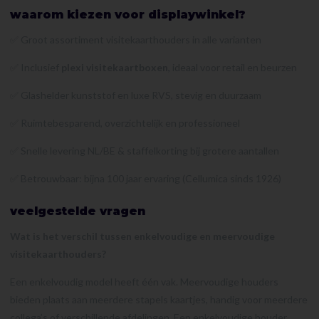
waarom kiezen voor displaywinkel?
✅ Groot assortiment visitekaarthouders in alle varianten
✅ Inclusief
plexi visitekaartboxen
, ideaal voor retail en beurzen
✅ Glashelder kunststof en luxe RVS, stevig en duurzaam
✅ Ruimtebesparend, overzichtelijk en professioneel
✅ Snelle levering NL/BE & staffelkorting bij grotere aantallen
✅ Betrouwbaar: bijna 100 jaar ervaring (Cellumica sinds 1926)
veelgestelde vragen
Wat is het verschil tussen enkelvoudige en meervoudige
visitekaarthouders?
Een enkelvoudig model heeft één vak. Meervoudige houders
bieden plaats aan meerdere stapels kaartjes, handig voor meerdere
collega’s of verschillende afdelingen. Een enkelvoudige houder