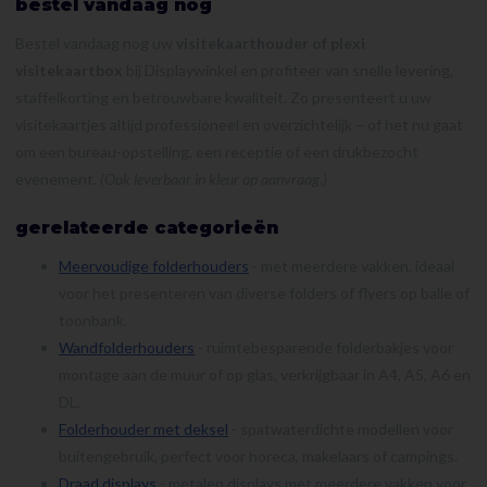
bestel vandaag nog
Bestel vandaag nog uw
visitekaarthouder of plexi
visitekaartbox
bij Displaywinkel en profiteer van snelle levering,
staffelkorting en betrouwbare kwaliteit. Zo presenteert u uw
visitekaartjes altijd professioneel en overzichtelijk – of het nu gaat
om een bureau-opstelling, een receptie of een drukbezocht
evenement.
(Ook leverbaar in kleur op aanvraag.)
gerelateerde categorieën
Meervoudige folderhouders
- met meerdere vakken, ideaal
voor het presenteren van diverse folders of flyers op balie of
toonbank.
Wandfolderhouders
- ruimtebesparende folderbakjes voor
montage aan de muur of op glas, verkrijgbaar in A4, A5, A6 en
DL.
Folderhouder met deksel
- spatwaterdichte modellen voor
buitengebruik, perfect voor horeca, makelaars of campings.
Draad displays
- metalen displays met meerdere vakken voor