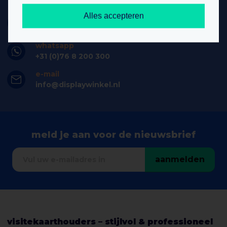
Alles accepteren
telefoon
+31 (0)76 8 200 300
whatsapp
+31 (0)76 8 200 300
e-mail
info@displaywinkel.nl
meld je aan voor de nieuwsbrief
aanmelden
visitekaarthouders – stijlvol & professioneel