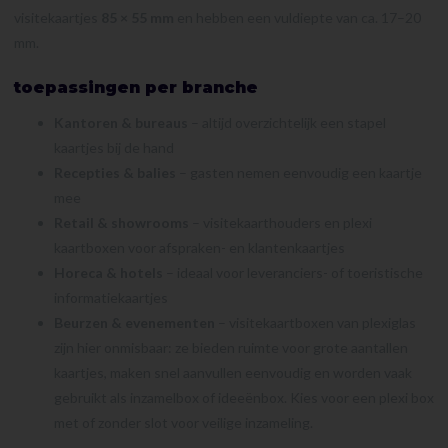
visitekaartjes
85 × 55 mm
en hebben een vuldiepte van ca. 17–20
mm.
toepassingen per branche
Kantoren & bureaus
– altijd overzichtelijk een stapel
kaartjes bij de hand
Recepties & balies
– gasten nemen eenvoudig een kaartje
mee
Retail & showrooms
– visitekaarthouders en plexi
kaartboxen voor afspraken- en klantenkaartjes
Horeca & hotels
– ideaal voor leveranciers- of toeristische
informatiekaartjes
Beurzen & evenementen
– visitekaartboxen van plexiglas
zijn hier onmisbaar: ze bieden ruimte voor grote aantallen
kaartjes, maken snel aanvullen eenvoudig en worden vaak
gebruikt als inzamelbox of ideeënbox. Kies voor een plexi box
met of zonder slot voor veilige inzameling.