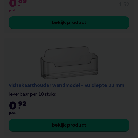
0
89
.
1.52
p.st.
bekijk product
visitekaarthouder wandmodel – vuldiepte 20 mm
leverbaar per 10 stuks
0
92
.
p.st.
bekijk product