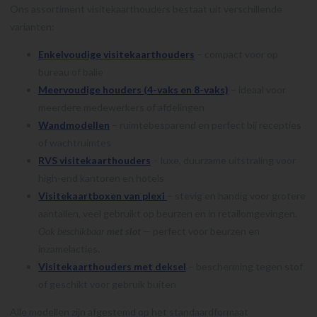
Ons assortiment visitekaarthouders bestaat uit verschillende
varianten:
Enkelvoudige visitekaarthouders
– compact voor op
bureau of balie
Meervoudige houders (4-vaks en 8-vaks)
– ideaal voor
meerdere medewerkers of afdelingen
Wandmodellen
– ruimtebesparend en perfect bij recepties
of wachtruimtes
RVS visitekaarthouders
– luxe, duurzame uitstraling voor
high-end kantoren en hotels
Visitekaartboxen van plexi
– stevig en handig voor grotere
aantallen, veel gebruikt op beurzen en in retailomgevingen.
Ook beschikbaar
met slot
—
perfect voor beurzen en
inzamelacties.
Visitekaarthouders met deksel
– bescherming tegen stof
of geschikt voor gebruik buiten
Alle modellen zijn afgestemd op het standaardformaat