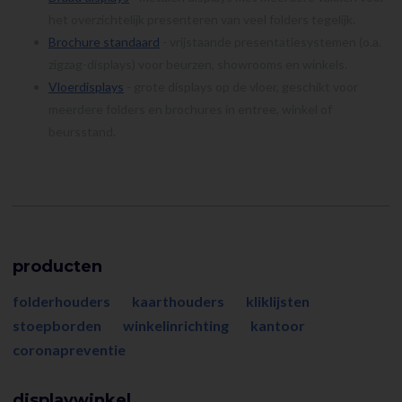
het overzichtelijk presenteren van veel folders tegelijk.
Brochure standaard
- vrijstaande presentatie­systemen (o.a.
zigzag-displays) voor beurzen, showrooms en winkels.
Vloerdisplays
- grote displays op de vloer, geschikt voor
meerdere folders en brochures in entree, winkel of
beursstand.
producten
folderhouders
kaarthouders
kliklijsten
stoepborden
winkelinrichting
kantoor
coronapreventie
displaywinkel