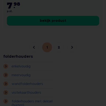
7
98
.
p.st.
bekijk product
1
2
folderhouders
enkelvoudig
meervoudig
wandfolderhouders
visitekaarthouders
folderhouders met deksel
(buiten)