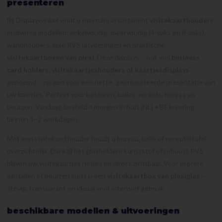
presenteren
Bij Displaywinkel vindt u een ruim assortiment
visitekaarthouders
in diverse modellen: enkelvoudig, meervoudig (4-vaks en 8-vaks),
wandhouders, luxe RVS uitvoeringen en praktische
visitekaartboxen van plexi
. Deze displays – ook wel
business
card holders, visitekaartjeshouders of kaartjesdisplays
genoemd – zorgen voor een nette, georganiseerde presentatie van
uw kaartjes. Perfect voor kantoren, balies, winkels, horeca en
beurzen. Vandaag besteld = morgen in huis (NL) • BE levering
binnen 1–2 werkdagen.
Met een visitekaarthouder houdt u bureau, balie of receptietafel
overzichtelijk. Dankzij het glasheldere kunststof of robuust RVS
blijven uw visitekaartjes netjes en direct zichtbaar. Voor grotere
aantallen of beurzen kiest u een
visitekaartbox van plexiglas
–
stevig, transparant en ideaal voor intensief gebruik.
beschikbare modellen & uitvoeringen