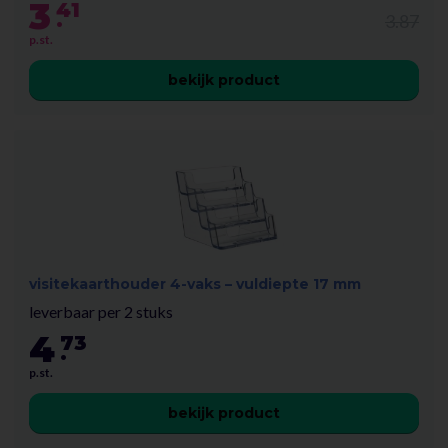
3
41
.
3.87
p.st.
bekijk product
visitekaarthouder 4-vaks – vuldiepte 17 mm
leverbaar per 2 stuks
4
73
.
p.st.
bekijk product