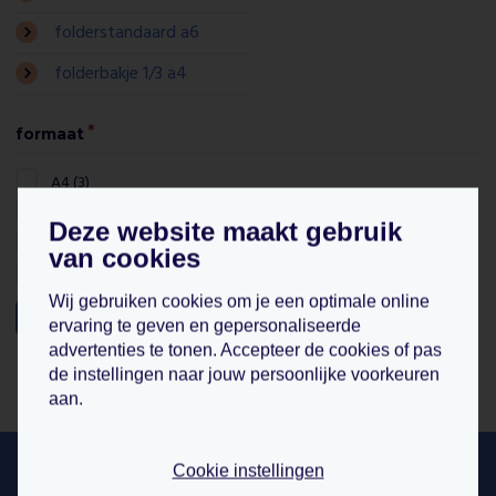
folderstandaard a6
folderbakje 1/3 a4
formaat
A4 (3)
A6 (3)
Deze website maakt gebruik
A7 Landscape (2)
van cookies
A5 (1)
Wij gebruiken cookies om je een optimale online
filter
ervaring te geven en gepersonaliseerde
advertenties te tonen. Accepteer de cookies of pas
de instellingen naar jouw persoonlijke voorkeuren
aan.
hulp nodig bij bestellen? wij helpen u
Cookie instellingen
graag!