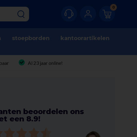
0
n
stoepborden
kantoorartikelen
baar
Al 23 jaar online!
anten beoordelen ons
t een 8.9!