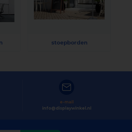
n
stoepborden
e-mail
info@displaywinkel.nl