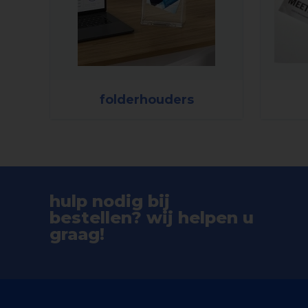
folderhouders
hulp nodig bij
bestellen? wij helpen u
graag!