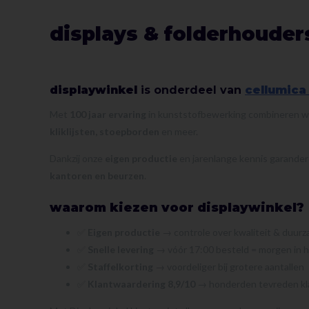
displays & folderhouders
displaywinkel
is onderdeel van
cellumica
Met
100 jaar ervaring
in kunststofbewerking combineren wij
kliklijsten, stoepborden
en meer.
Dankzij onze
eigen productie
en jarenlange kennis garanderen
kantoren en beurzen
.
waarom kiezen voor displaywinkel?
✅
Eigen productie
→ controle over kwaliteit & duur
✅
Snelle levering
→ vóór 17:00 besteld = morgen in h
✅
Staffelkorting
→ voordeliger bij grotere aantallen
✅
Klantwaardering 8,9/10
→ honderden tevreden kla