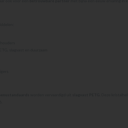
maar ook voor een
betrouwbare partner
met bijna een eeuw ervaring in 
iddelen:
thouders
ETG, slagvast en duurzaam
igers
menustandaards
worden vervaardigd uit
slagvast PETG
. Deze kristalhe
6.