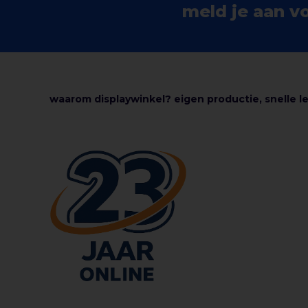
meld je aan v
waarom displaywinkel? eigen productie, snelle lev