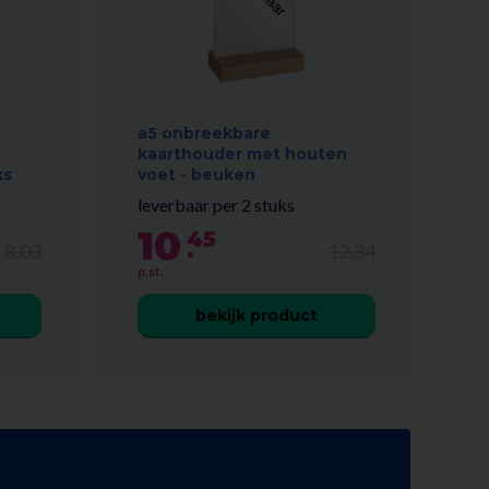
a5 onbreekbare
kaarthouder met houten
ks
voet - beuken
leverbaar per 2 stuks
10
45
.
8.03
12.34
p.st.
bekijk product