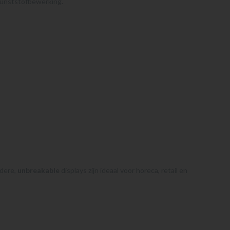
kunststofbewerking.
ldere,
unbreakable
displays zijn ideaal voor horeca, retail en