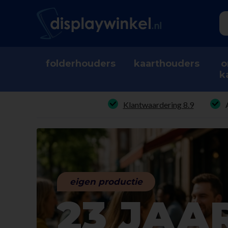
folderhouders
kaarthouders
o
k
Klantwaardering 8.9
eigen productie
23 JAA