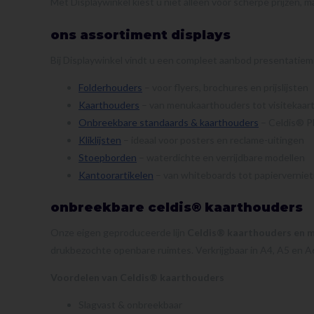
Met Displaywinkel kiest u niet alleen voor scherpe prijzen, 
ons assortiment displays
Bij Displaywinkel vindt u een compleet aanbod presentatiem
Folderhouders
– voor flyers, brochures en prijslijsten
Kaarthouders
– van menukaarthouders tot visitekaar
Onbreekbare standaards & kaarthouders
– Celdis® P
Kliklijsten
– ideaal voor posters en reclame-uitingen
Stoepborden
– waterdichte en verrijdbare modellen
Kantoorartikelen
– van whiteboards tot papierverniet
onbreekbare celdis® kaarthouders
Onze eigen geproduceerde lijn
Celdis® kaarthouders en 
drukbezochte openbare ruimtes. Verkrijgbaar in A4, A5 en A
Voordelen van Celdis® kaarthouders
Slagvast & onbreekbaar