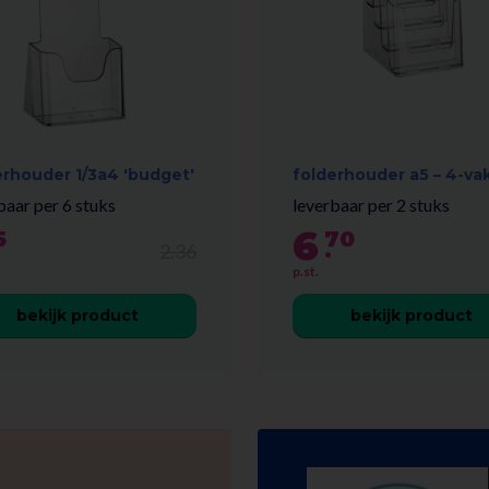
erhouder 1/3a4 'budget'
folderhouder a5 – 4-va
baar per 6 stuks
leverbaar per 2 stuks
6
5
70
.
2.36
p.st.
bekijk product
bekijk product