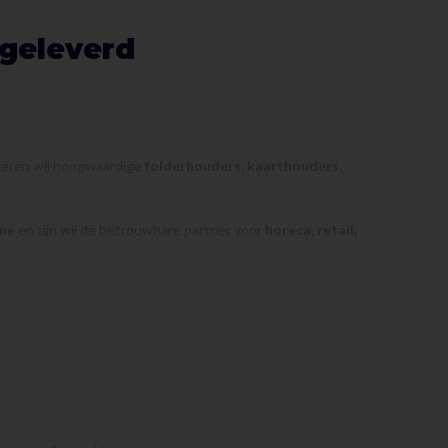
 geleverd
everen wij hoogwaardige
folderhouders, kaarthouders,
ine
en zijn wij dé betrouwbare partner voor
horeca, retail,