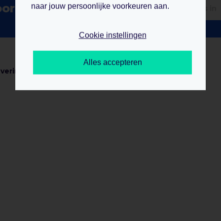
oor de nieuwsbrief
naar jouw persoonlijke voorkeuren aan.
Cookie instellingen
Alles accepteren
ering, 100 jaar ervaring