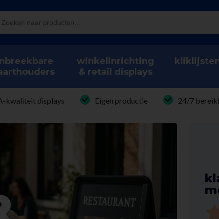
nbreekbare
winkelinrichting
kliklijste
aarthouders
& retail displays
A-kwaliteit displays
Eigen productie
24/7 bereik
kl
me
R