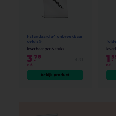
l-standaard a4 onbreekbaar
celdis®
fold
leverbaar per 6 stuks
lever
3
1
78
5
.
.
4.31
p.st.
p.st.
bekijk product