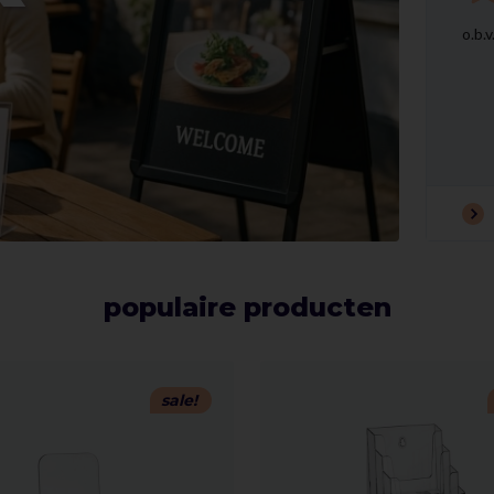
o.b.
populaire producten
sale!