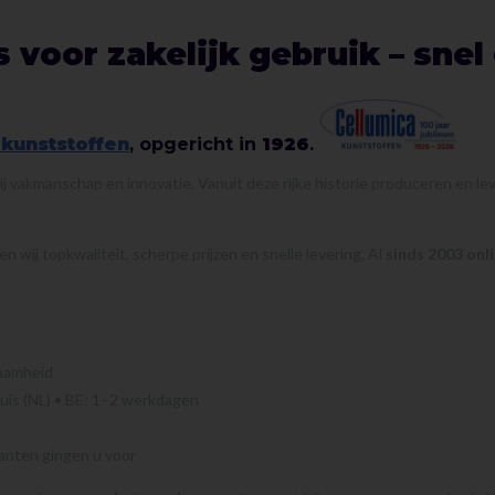
 voor zakelijk gebruik – snel
 kunststoffen
, opgericht in
1926
.
 vakmanschap en innovatie. Vanuit deze rijke historie produceren en l
 wij topkwaliteit, scherpe prijzen en snelle levering. Al
sinds 2003 onl
zaamheid
uis (NL) • BE: 1–2 werkdagen
nten gingen u voor