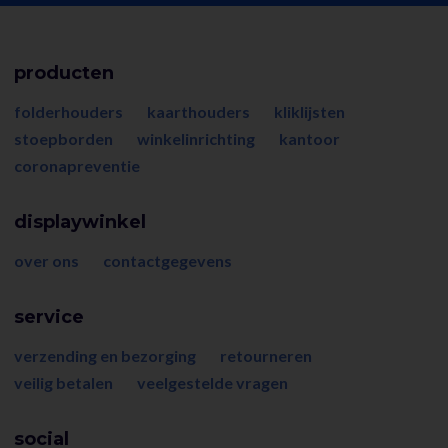
producten
folderhouders
kaarthouders
kliklijsten
stoepborden
winkelinrichting
kantoor
coronapreventie
displaywinkel
over ons
contactgegevens
service
verzending en bezorging
retourneren
veilig betalen
veelgestelde vragen
social