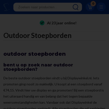
Eigen productie
0
24/7 bereikbaar
Al 23 jaar online!
folderhouders
Klantwaardering 8.9
Outdoor Stoepborden
kaarthouders
onbreekbare kaarthouders
outdoor stoepborden
winkelinrichting & retail displays
kliklijsten
bent u op zoek naar outdoor
stoepborden?
stoepborden
De beste outdoor stoepborden vindt u bij Displaywinkel.nl. Iets
kantoorartikelen
promoten ging nooit zo makkelijk. U koopt al een stoepbord vanaf
€74,15. Vindt hier uw display en ga promoten! Bij een stoepbord is
het uiteraard handig en van belang dat het tegen bepaalde
weersomstandigheden kan. Vandaar ook dat Displaywinkel de
outdoor stoepborden aanbiedt. Alle stoepborden die wij aanbieden