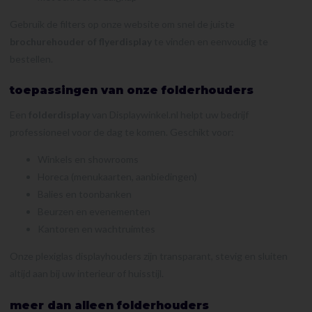
Gebruik de filters op onze website om snel de juiste
brochurehouder of flyerdisplay
te vinden en eenvoudig te
bestellen.
toepassingen van onze folderhouders
Een
folderdisplay
van Displaywinkel.nl helpt uw bedrijf
professioneel voor de dag te komen. Geschikt voor:
Winkels en showrooms
Horeca (menukaarten, aanbiedingen)
Balies en toonbanken
Beurzen en evenementen
Kantoren en wachtruimtes
Onze plexiglas displayhouders zijn transparant, stevig en sluiten
altijd aan bij uw interieur of huisstijl.
meer dan alleen folderhouders