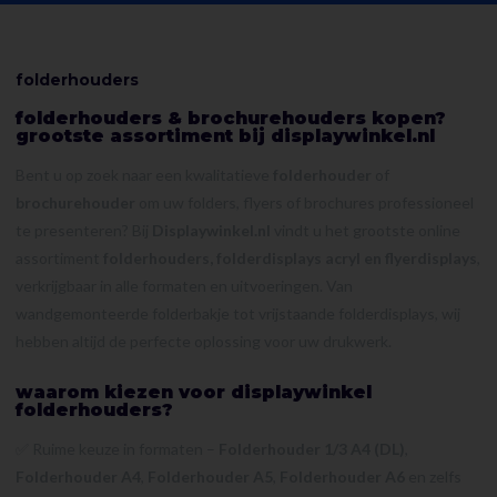
folderhouders
folderhouders & brochurehouders kopen?
grootste assortiment bij displaywinkel.nl
Bent u op zoek naar een kwalitatieve
folderhouder
of
brochurehouder
om uw folders, flyers of brochures professioneel
te presenteren? Bij
Displaywinkel.nl
vindt u het grootste online
assortiment
folderhouders, folderdisplays acryl en flyerdisplays
,
verkrijgbaar in alle formaten en uitvoeringen. Van
wandgemonteerde folderbakje tot vrijstaande folderdisplays, wij
hebben altijd de perfecte oplossing voor uw drukwerk.
waarom kiezen voor displaywinkel
folderhouders?
✅ Ruime keuze in formaten –
Folderhouder 1/3 A4 (DL)
,
Folderhouder A4
,
Folderhouder A5
,
Folderhouder A6
en zelfs