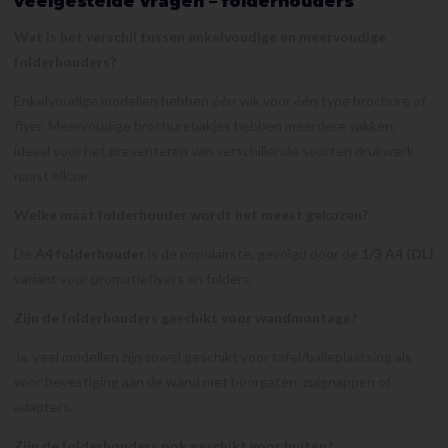
veelgestelde vragen – folderhouders
Wat is het verschil tussen enkelvoudige en meervoudige
folderhouders?
Enkelvoudige modellen hebben één vak voor één type brochure of
flyer. Meervoudige brochurebakjes hebben meerdere vakken,
ideaal voor het presenteren van verschillende soorten drukwerk
naast elkaar.
Welke maat folderhouder wordt het meest gekozen?
De
A4 folderhouder
is de populairste, gevolgd door de
1/3 A4 (DL)
variant voor promotieflyers en folders.
Zijn de folderhouders geschikt voor wandmontage?
Ja, veel modellen zijn zowel geschikt voor tafel/balieplaatsing als
voor bevestiging aan de wand met boorgaten, zuignappen of
adapters.
Zijn de folderhouders ook geschikt voor buiten?