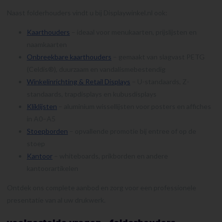
Naast folderhouders vindt u bij Displaywinkel.nl ook:
Kaarthouders
– ideaal voor menukaarten, prijslijsten en
naamkaarten
Onbreekbare kaarthouders
– gemaakt van slagvast PETG
(Celdis®), duurzaam en vandalismebestendig
Winkelinrichting & Retail Displays
– U-standaards, Z-
standaards, trapdisplays en kubusdisplays
Kliklijsten
– aluminium wissellijsten voor posters en affiches
in A0–A5
Stoepborden
– opvallende promotie bij entree of op de
stoep
Kantoor
– whiteboards, prikborden en andere
kantoorartikelen
Ontdek ons complete aanbod en zorg voor een professionele
presentatie van al uw drukwerk.