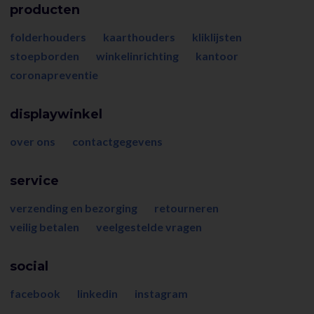
producten
folderhouders
kaarthouders
kliklijsten
stoepborden
winkelinrichting
kantoor
coronapreventie
displaywinkel
over ons
contactgegevens
service
verzending en bezorging
retourneren
veilig betalen
veelgestelde vragen
social
facebook
linkedin
instagram