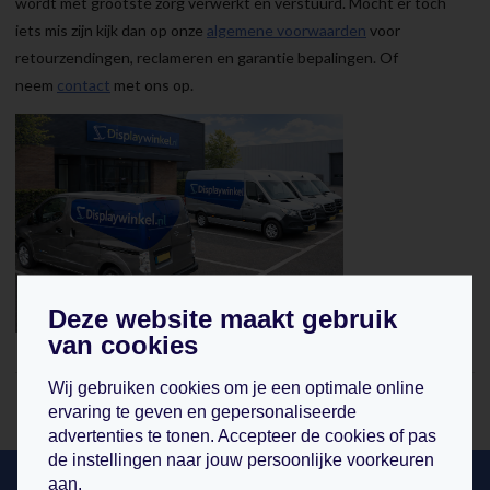
wordt met grootste zorg verwerkt en verstuurd. Mocht er toch
iets mis zijn kijk dan op onze
algemene voorwaarden
voor
retourzendingen, reclameren en garantie bepalingen. Of
neem
contact
met ons op.
Deze website maakt gebruik
van cookies
Wij gebruiken cookies om je een optimale online
ervaring te geven en gepersonaliseerde
advertenties te tonen. Accepteer de cookies of pas
de instellingen naar jouw persoonlijke voorkeuren
aan.
hulp nodig bij bestellen? wij helpen u