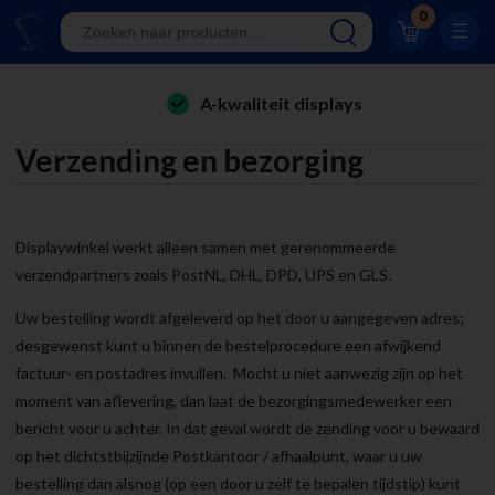
0
Klantwaardering 8.9
A-kwaliteit displays
folderhouders
Eigen productie
Verzending en bezorging
kaarthouders
24/7 bereikbaar
onbreekbare kaarthouders
Al 23 jaar online!
winkelinrichting & retail displays
Displaywinkel werkt alleen samen met gerenommeerde
verzendpartners zoals PostNL, DHL, DPD, UPS en GLS.
Klantwaardering 8.9
kliklijsten
Uw bestelling wordt afgeleverd op het door u aangegeven adres;
stoepborden
desgewenst kunt u binnen de bestelprocedure een afwijkend
factuur- en postadres invullen. Mocht u niet aanwezig zijn op het
kantoorartikelen
moment van aflevering, dan laat de bezorgingsmedewerker een
bericht voor u achter. In dat geval wordt de zending voor u bewaard
op het dichtstbijzijnde Postkantoor / afhaalpunt, waar u uw
bestelling dan alsnog (op een door u zelf te bepalen tijdstip) kunt