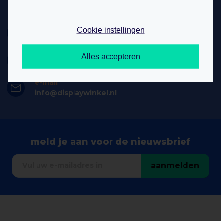
graag!
telefoon
Cookie instellingen
+31 (0)76 8 200 300
whatsapp
Alles accepteren
+31 (0)76 8 200 300
e-mail
info@displaywinkel.nl
meld je aan voor de nieuwsbrief
aanmelden