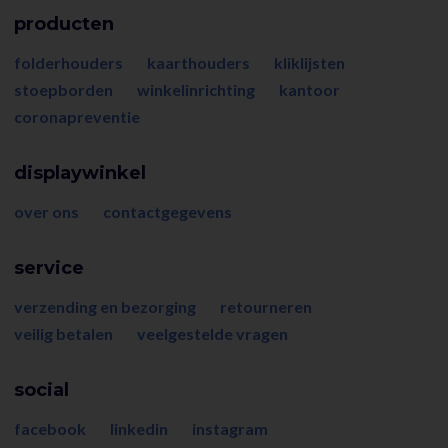
producten
folderhouders
kaarthouders
kliklijsten
stoepborden
winkelinrichting
kantoor
coronapreventie
displaywinkel
over ons
contactgegevens
service
verzending en bezorging
retourneren
veilig betalen
veelgestelde vragen
social
facebook
linkedin
instagram