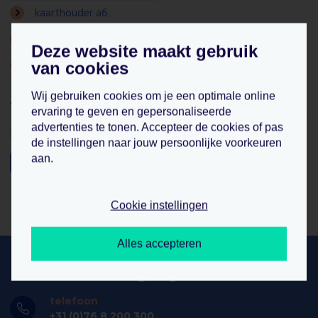
kaarthouder a6
kaarthouder a7
Deze website maakt gebruik
kaarthouder a8
van cookies
Wij gebruiken cookies om je een optimale online
formaat
ervaring te geven en gepersonaliseerde
advertenties te tonen. Accepteer de cookies of pas
A5 (4)
de instellingen naar jouw persoonlijke voorkeuren
aan.
filter
Cookie instellingen
Alles accepteren
hulp nodig bij bestellen? wij helpen u
graag!
telefoon
+31 (0)76 8 200 300