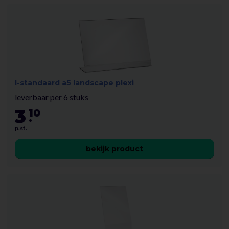
l-standaard a5 landscape plexi
leverbaar per 6 stuks
3
10
.
p.st.
bekijk product