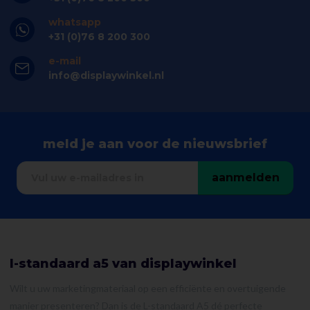
whatsapp
+31 (0)76 8 200 300
e-mail
info@displaywinkel.nl
meld je aan voor de nieuwsbrief
aanmelden
l-standaard a5 van displaywinkel
Wilt u uw marketingmateriaal op een efficiënte en overtuigende
manier presenteren? Dan is de L-standaard A5 dé perfecte