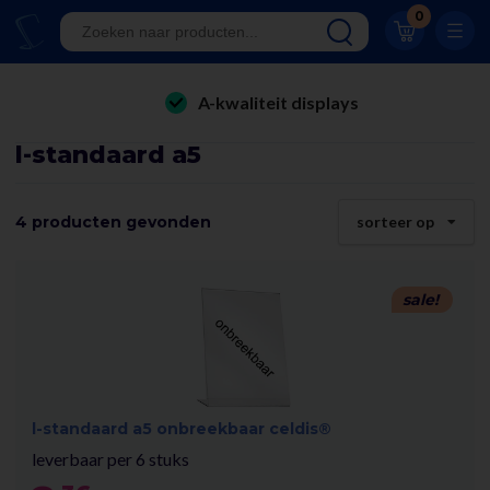
Klantwaardering 8.9
0
A-kwaliteit displays
Eigen productie
folderhouders
24/7 bereikbaar
l-standaard a5
kaarthouders
Al 23 jaar online!
onbreekbare kaarthouders
4 producten gevonden
sorteer op
Klantwaardering 8.9
winkelinrichting & retail displays
kliklijsten
sale!
stoepborden
kantoorartikelen
l-standaard a5 onbreekbaar celdis®
leverbaar per 6 stuks