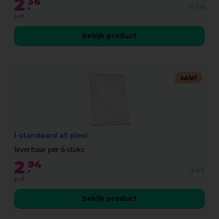
2
36
.
3.14
p.st.
bekijk product
sale!
l-standaard a5 plexi
leverbaar per 6 stuks
2
94
.
3.41
p.st.
bekijk product