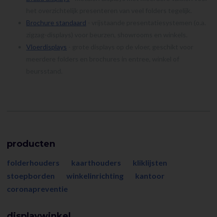
het overzichtelijk presenteren van veel folders tegelijk.
Brochure standaard
- vrijstaande presentatie­systemen (o.a.
zigzag-displays) voor beurzen, showrooms en winkels.
Vloerdisplays
- grote displays op de vloer, geschikt voor
meerdere folders en brochures in entree, winkel of
beursstand.
producten
folderhouders
kaarthouders
kliklijsten
stoepborden
winkelinrichting
kantoor
coronapreventie
displaywinkel