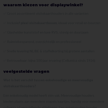
waarom kiezen voor displaywinkel?
✅ Groot assortiment visitekaarthouders in alle varianten
✅ Inclusief
plexi visitekaartboxen
, ideaal voor retail en beurzen
✅ Glashelder kunststof en luxe RVS, stevig en duurzaam
✅ Ruimtebesparend, overzichtelijk en professioneel
✅ Snelle levering NL/BE & staffelkorting bij grotere aantallen
✅ Betrouwbaar: bijna 100 jaar ervaring (Cellumica sinds 1926)
veelgestelde vragen
Wat is het verschil tussen enkelvoudige en meervoudige
visitekaarthouders?
Een enkelvoudig model heeft één vak. Meervoudige houders
bieden plaats aan meerdere stapels kaartjes, handig voor meerdere
collega’s of verschillende afdelingen. Een enkelvoudige houder