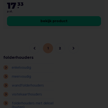
17
33
.
p.st.
bekijk product
1
2
folderhouders
enkelvoudig
meervoudig
wandfolderhouders
visitekaarthouders
folderhouders met deksel
(buiten)