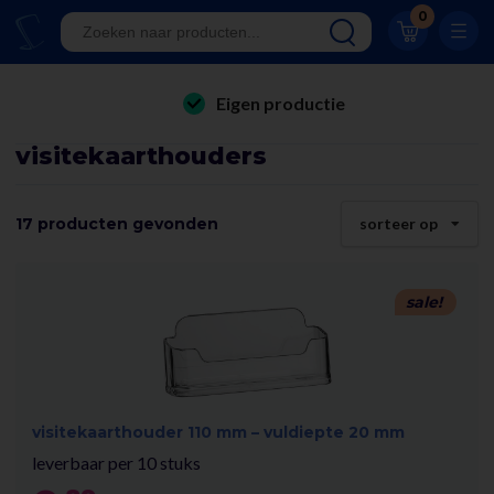
Klantwaardering 8.9
0
A-kwaliteit displays
Eigen productie
folderhouders
24/7 bereikbaar
visitekaarthouders
kaarthouders
Al 23 jaar online!
onbreekbare kaarthouders
17 producten gevonden
sorteer op
Klantwaardering 8.9
winkelinrichting & retail displays
kliklijsten
sale!
stoepborden
kantoorartikelen
visitekaarthouder 110 mm – vuldiepte 20 mm
leverbaar per 10 stuks