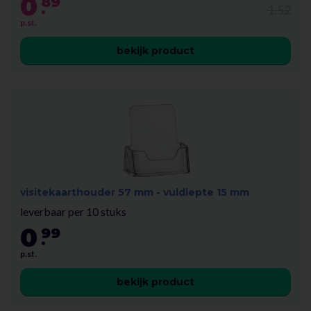
0
89
.
1.52
p.st.
bekijk product
visitekaarthouder 57 mm - vuldiepte 15 mm
leverbaar per 10 stuks
0
99
.
p.st.
bekijk product