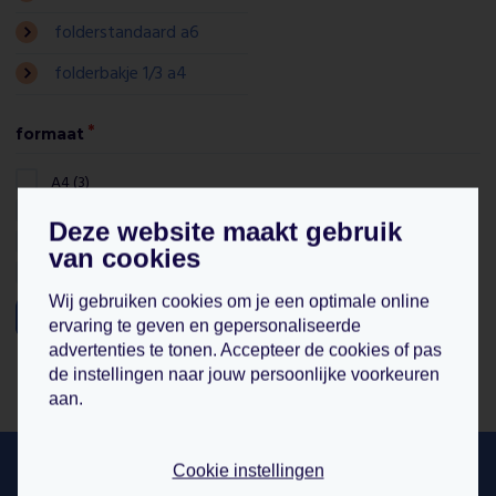
folderstandaard a6
folderbakje 1/3 a4
formaat
A4 (3)
A6 (3)
Deze website maakt gebruik
A7 Landscape (2)
van cookies
A5 (1)
Wij gebruiken cookies om je een optimale online
filter
ervaring te geven en gepersonaliseerde
advertenties te tonen. Accepteer de cookies of pas
de instellingen naar jouw persoonlijke voorkeuren
aan.
hulp nodig bij bestellen? wij helpen u
Cookie instellingen
graag!