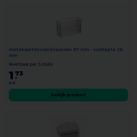
visitekaartdoosje/staander 87 mm - vuldiepte 28
mm
leverbaar per 5 stuks
1
73
.
p.st.
bekijk product