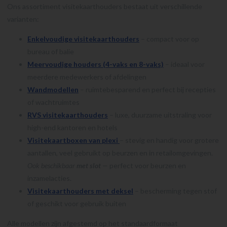
Ons assortiment visitekaarthouders bestaat uit verschillende
varianten:
Enkelvoudige visitekaarthouders
– compact voor op
bureau of balie
Meervoudige houders (4-vaks en 8-vaks)
– ideaal voor
meerdere medewerkers of afdelingen
Wandmodellen
– ruimtebesparend en perfect bij recepties
of wachtruimtes
RVS visitekaarthouders
– luxe, duurzame uitstraling voor
high-end kantoren en hotels
Visitekaartboxen van plexi
– stevig en handig voor grotere
aantallen, veel gebruikt op beurzen en in retailomgevingen.
Ook beschikbaar
met slot
—
perfect voor beurzen en
inzamelacties.
Visitekaarthouders met deksel
– bescherming tegen stof
of geschikt voor gebruik buiten
Alle modellen zijn afgestemd op het standaardformaat