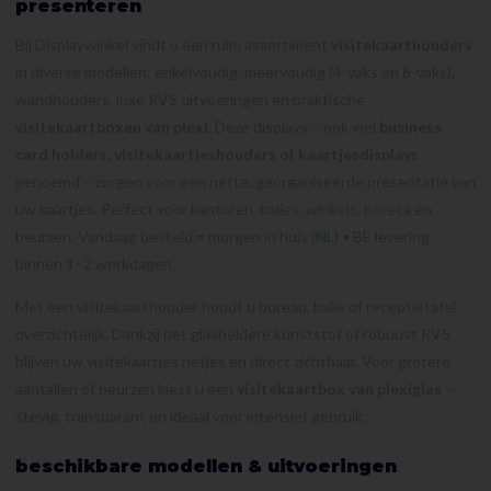
presenteren
Bij Displaywinkel vindt u een ruim assortiment
visitekaarthouders
in diverse modellen: enkelvoudig, meervoudig (4-vaks en 8-vaks),
wandhouders, luxe RVS uitvoeringen en praktische
visitekaartboxen van plexi
. Deze displays – ook wel
business
card holders, visitekaartjeshouders of kaartjesdisplays
genoemd – zorgen voor een nette, georganiseerde presentatie van
uw kaartjes. Perfect voor kantoren, balies, winkels, horeca en
beurzen. Vandaag besteld = morgen in huis (NL) • BE levering
binnen 1–2 werkdagen.
Met een visitekaarthouder houdt u bureau, balie of receptietafel
overzichtelijk. Dankzij het glasheldere kunststof of robuust RVS
blijven uw visitekaartjes netjes en direct zichtbaar. Voor grotere
aantallen of beurzen kiest u een
visitekaartbox van plexiglas
–
stevig, transparant en ideaal voor intensief gebruik.
beschikbare modellen & uitvoeringen