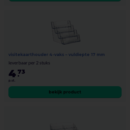
visitekaarthouder 4-vaks – vuldiepte 17 mm
leverbaar per 2 stuks
4
73
.
p.st.
bekijk product