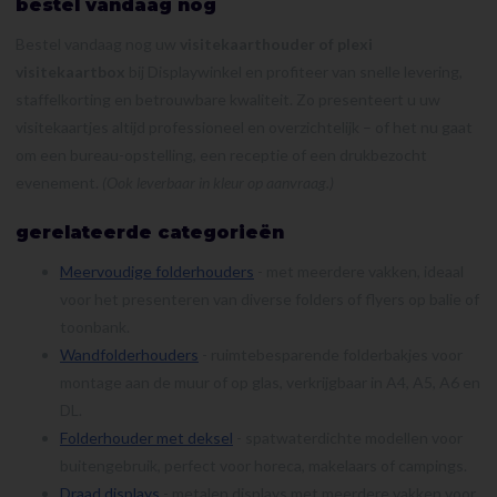
bestel vandaag nog
Bestel vandaag nog uw
visitekaarthouder of plexi
visitekaartbox
bij Displaywinkel en profiteer van snelle levering,
staffelkorting en betrouwbare kwaliteit. Zo presenteert u uw
visitekaartjes altijd professioneel en overzichtelijk – of het nu gaat
om een bureau-opstelling, een receptie of een drukbezocht
evenement.
(Ook leverbaar in kleur op aanvraag.)
gerelateerde categorieën
Meervoudige folderhouders
- met meerdere vakken, ideaal
voor het presenteren van diverse folders of flyers op balie of
toonbank.
Wandfolderhouders
- ruimtebesparende folderbakjes voor
montage aan de muur of op glas, verkrijgbaar in A4, A5, A6 en
DL.
Folderhouder met deksel
- spatwaterdichte modellen voor
buitengebruik, perfect voor horeca, makelaars of campings.
Draad displays
- metalen displays met meerdere vakken voor