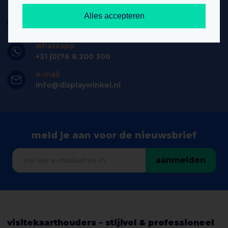
Alles accepteren
telefoon
+31 (0)76 8 200 300
whatsapp
+31 (0)76 8 200 300
e-mail
info@displaywinkel.nl
meld je aan voor de nieuwsbrief
aanmelden
visitekaarthouders – stijlvol & professioneel