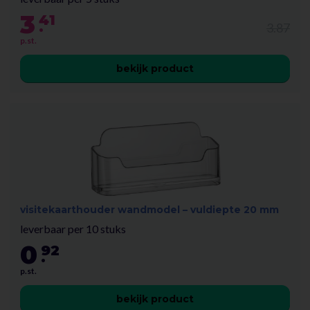
3
41
.
3.87
p.st.
bekijk product
visitekaarthouder wandmodel – vuldiepte 20 mm
leverbaar per 10 stuks
0
92
.
p.st.
bekijk product