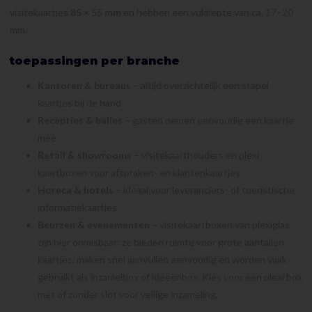
visitekaartjes
85 × 55 mm
en hebben een vuldiepte van ca. 17–20
mm.
toepassingen per branche
Kantoren & bureaus
– altijd overzichtelijk een stapel
kaartjes bij de hand
Recepties & balies
– gasten nemen eenvoudig een kaartje
mee
Retail & showrooms
– visitekaarthouders en plexi
kaartboxen voor afspraken- en klantenkaartjes
Horeca & hotels
– ideaal voor leveranciers- of toeristische
informatiekaartjes
Beurzen & evenementen
– visitekaartboxen van plexiglas
zijn hier onmisbaar: ze bieden ruimte voor grote aantallen
kaartjes, maken snel aanvullen eenvoudig en worden vaak
gebruikt als inzamelbox of ideeënbox. Kies voor een plexi box
met of zonder slot voor veilige inzameling.