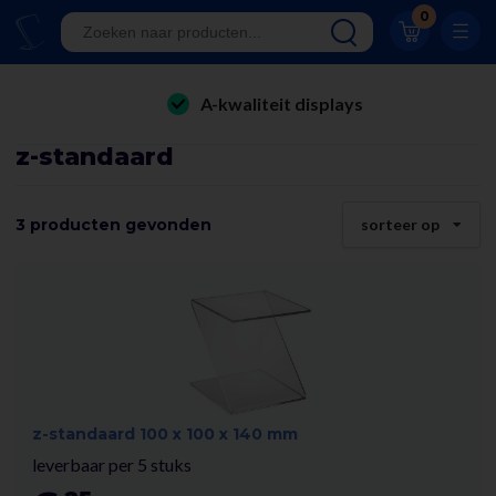
Klantwaardering 8.9
0
A-kwaliteit displays
Eigen productie
folderhouders
24/7 bereikbaar
z-standaard
kaarthouders
Al 23 jaar online!
onbreekbare kaarthouders
3 producten gevonden
sorteer op
Klantwaardering 8.9
winkelinrichting & retail displays
kliklijsten
stoepborden
kantoorartikelen
z-standaard 100 x 100 x 140 mm
leverbaar per 5 stuks