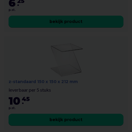
6
25
.
p.st.
bekijk product
z-standaard 150 x 150 x 212 mm
leverbaar per 5 stuks
10
45
.
p.st.
bekijk product