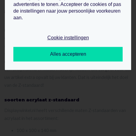
advertenties te tonen. Accepteer de cookies of pas
de instellingen naar jouw persoonlijke voorkeuren
z-standaard
aan.
De Z-standaard is het perfecte artikel om uw etalage mee in te
richten. Met een Z-standaard laat u uw producten extra
Cookie instellingen
opvallen. Bestel onze Z-standaard wanneer u graag uw staande
artikelen wilt presenteren aan klanten en bezoekers. Onze Z-
standaard is gemaakt van dik acrylaat van 3 millimeter dik. Het
Alles accepteren
materiaal is transparant en gladhelder, waardoor de producten
een onopvallend en modern uiterlijk hebben. Dit zorgt ervoor dat
uw artikel extra opvalt bij uw klanten. Dat is uiteindelijk het doel
van de Z-standaard!
soorten acrylaat z-standaard
Displaywinkel.nl heeft verschillende maten Z-standaarden van
acrylaat in het assortiment:
100 x 100 x 140 mm