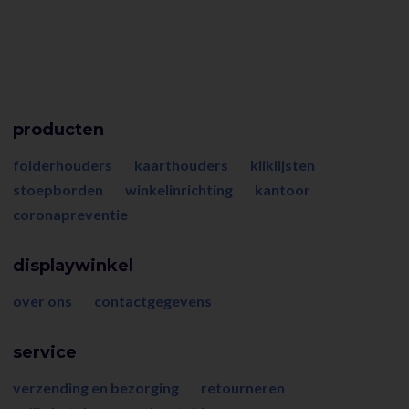
producten
folderhouders
kaarthouders
kliklijsten
stoepborden
winkelinrichting
kantoor
coronapreventie
displaywinkel
over ons
contactgegevens
service
verzending en bezorging
retourneren