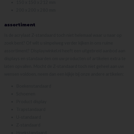
150 x 150 x 212 mm
200 x 200 x 280 mm
assortiment
Is de acrylaat Z-standaard toch niet helemaal waar u naar op
zoek bent? Of wilt u simpelweg verder kijken in ons ruime
assortiment? Displaywinkel.nl heeft een uitgebreid aanbod aan
displays en standaarden om uw producten of artikelen extra te
laten opvallen. Mocht de Z-standaard toch niet geheel aan uw
wensen voldoen, neem dan een kijkje bij onze andere artikelen:
Boekenstandaard
Schoenen
Product display
Trapstandaard
U-standaard
Z-standaard
Hoekstandaard