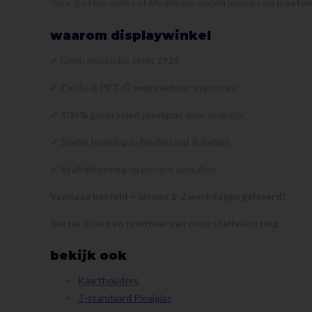
Voor grotere series of afwijkende maten leveren wij
maatwer
waarom displaywinkel
✔ Eigen productie sinds
1926
✔
Celdis® PET-G onbreekbaar materiaal
✔
100 % gerecycled plexiglas
waar mogelijk
✔
Snelle levering in Nederland & België
✔
Staffelkorting
bij grotere aantallen
Vandaag besteld = binnen 1-2 werkdagen geleverd!
Bestel direct en profiteer van onze staffelkorting.
bekijk ook
Kaarthouders
T-standaard Plexiglas