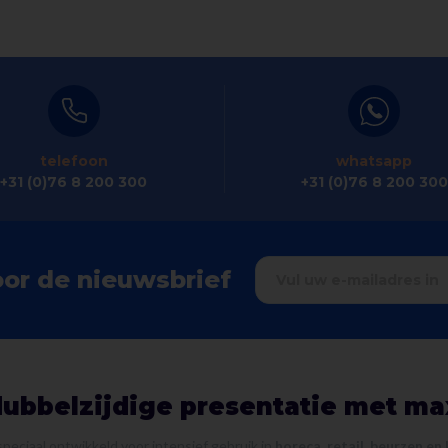
telefoon
whatsapp
+31 (0)76 8 200 300
+31 (0)76 8 200 300
oor de nieuwsbrief
dubbelzijdige presentatie met ma
 speciaal ontwikkeld voor intensief gebruik in
horeca, retail, beurzen en