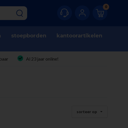
0
n
stoepborden
kantoorartikelen
baar
Al 23 jaar online!
sorteer op