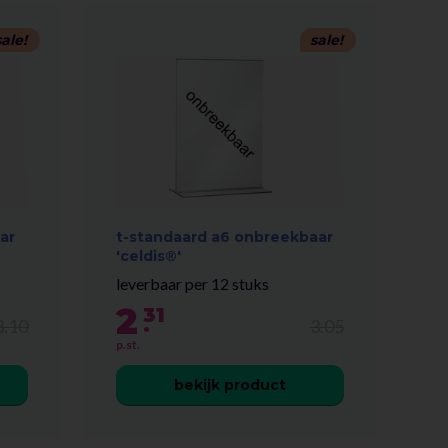
sale!
sale!
ar
t-standaard a6 onbreekbaar
'celdis®'
leverbaar per 12 stuks
2
31
.
3.10
3.05
p.st.
bekijk product