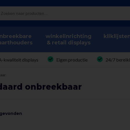
nbreekbare
winkelinrichting
kliklijste
aarthouders
& retail displays
A-kwaliteit displays
Eigen productie
24/7 bereik
aar
daard onbreekbaar
 gevonden