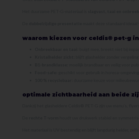
Het duurzame PET-G-materiaal is
slagvast, taai en onbree
De
dubbelzijdige presentatie
maakt deze standaard ideaal v
waarom kiezen voor celdis® pet-g in 
Onbreekbaar en taai:
buigt mee, breekt niet bij impac
Kristalhelder zicht:
blijft glashelder zonder vergeling
B1-brandklasse:
moeilijk brandbaar en veilig voor pub
Food-safe:
geschikt voor gebruik in horeca-omgevin
100 % recyclebaar:
duurzame keuze voor milieubewus
optimale zichtbaarheid aan beide zi
Dankzij het glasheldere Celdis® PET-G zijn uw menu’s, flyers 
De
rechte T-vorm
houdt uw drukwerk stabiel en symmetrisch
Het materiaal is UV-bestendig en blijft langdurig helder, zelfs