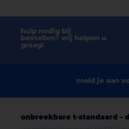
hulp nodig bij
bestellen? wij helpen u
graag!
meld je aan v
onbreekbare t-standaard – 
Onze
onbreekbare T-standaards van Celdis® PET-G
zijn