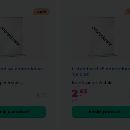
sale!
ard a4 onbreekbaar
t-standaard a5 onbreekba
'celdis®'
per 6 stuks
leverbaar per 6 stuks
2
63
.
4.99
p.st.
ekijk product
bekijk product