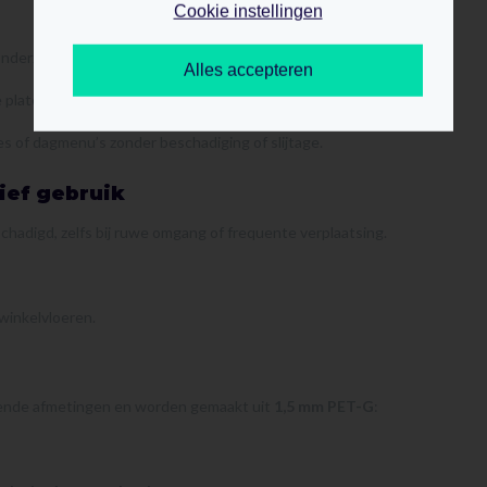
Cookie instellingen
nderzijde in een voet van ca.
60 mm
zijn geklemd.
Alles accepteren
platen geschoven en is direct aan beide zijden zichtbaar.
 of dagmenu’s zonder beschadiging of slijtage.
ief gebruik
chadigd, zelfs bij ruwe omgang of frequente verplaatsing.
winkelvloeren.
llende afmetingen en worden gemaakt uit
1,5 mm PET-G
: