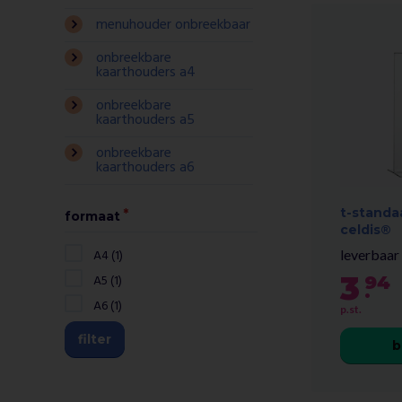
menuhouder onbreekbaar
onbreekbare
kaarthouders a4
onbreekbare
kaarthouders a5
onbreekbare
kaarthouders a6
t-standa
formaat
celdis®
A4 (1)
leverbaar 
3
A5 (1)
94
.
A6 (1)
p.st.
filter
b