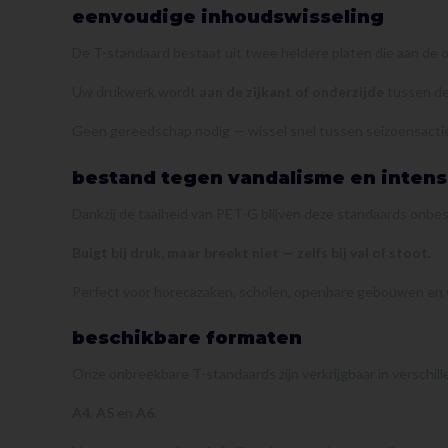
eenvoudige inhoudswisseling
De T-standaard bestaat uit twee heldere platen die aan de o
Uw drukwerk wordt
aan de zijkant of onderzijde
tussen de 
Geen gereedschap nodig — wissel snel tussen seizoensacties
bestand tegen vandalisme en intens
Dankzij de taaiheid van PET-G blijven deze standaards onbes
Buigt bij druk, maar breekt niet — zelfs bij val of stoot.
Perfect voor horecazaken, scholen, openbare gebouwen en 
beschikbare formaten
Onze onbreekbare T-standaards zijn verkrijgbaar in verschi
A4
,
A5
en
A6
.