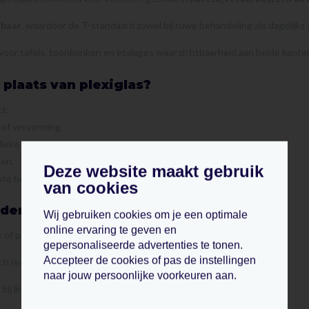
kbaar
, waardoor de T-standaard zowel bij ruwe behandeling als dagelijks
oor tafels, toonbanken en etalages waar zichtbaarheid aan beide kanten 
plaats van plexiglas?
t.
 of vervorming.
lieke ruimtes.
gen.
Deze website maakt gebruik
te bedrijven.
van cookies
jden
Wij gebruiken cookies om je een optimale
online ervaring te geven en
of prijslijsten van twee kanten perfect leesbaar.
gepersonaliseerde advertenties te tonen.
Accepteer de cookies of pas de instellingen
 rechtop zonder achterwaartse hoek, ideaal voor tafels of balies.
naar jouw persoonlijke voorkeuren aan.
 bij licht of warmte