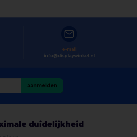
e-mail
info@displaywinkel.nl
aanmelden
ximale duidelijkheid
 kantoren
.