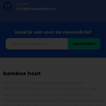
e-mail
info@displaywinkel.nl
meld je aan voor de nieuwsbrief
aanmelden
bamboe hout
Bamboe ziet u in steeds meer toepassingen terug. Van
luxe Bamboe terrasplanken met onzichtbare clips tot extra dikke
bamboestokken schuttingen. Maar ook wandbekleding voor
beurzen, gevelbekleding van Bamboe of binnenvloeren van bamboe