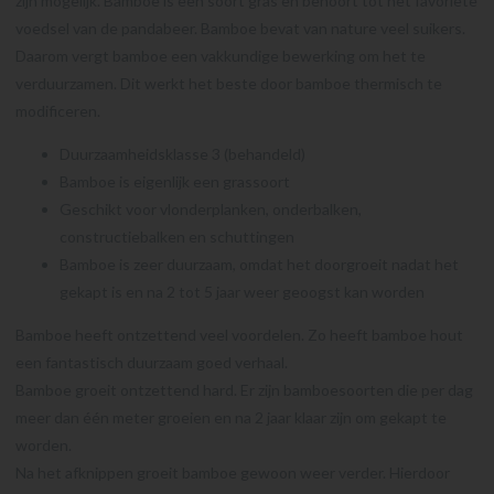
zijn mogelijk. Bamboe is een soort gras en behoort tot het favoriete
voedsel van de pandabeer. Bamboe bevat van nature veel suikers.
Daarom vergt bamboe een vakkundige bewerking om het te
verduurzamen. Dit werkt het beste door bamboe thermisch te
modificeren.
Duurzaamheidsklasse 3 (behandeld)
Bamboe is eigenlijk een grassoort
Geschikt voor vlonderplanken, onderbalken,
constructiebalken en schuttingen
Bamboe is zeer duurzaam, omdat het doorgroeit nadat het
gekapt is en na 2 tot 5 jaar weer geoogst kan worden
Bamboe heeft ontzettend veel voordelen. Zo heeft bamboe hout
een fantastisch duurzaam goed verhaal.
Bamboe groeit ontzettend hard. Er zijn bamboesoorten die per dag
meer dan één meter groeien en na 2 jaar klaar zijn om gekapt te
worden.
Na het afknippen groeit bamboe gewoon weer verder. Hierdoor