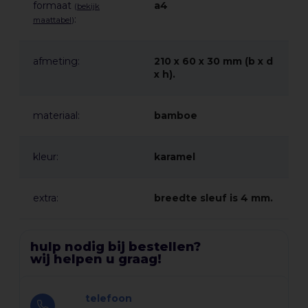
formaat
a4
(
bekijk
:
maattabel
)
afmeting:
210 x 60 x 30 mm (b x d
x h).
materiaal:
bamboe
kleur:
karamel
extra:
breedte sleuf is 4 mm.
hulp nodig bij bestellen?
wij helpen u graag!
telefoon