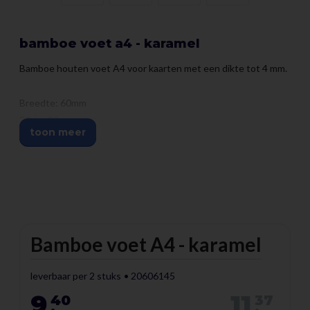
bamboe voet a4 - karamel
Bamboe houten voet A4 voor kaarten met een dikte tot 4 mm.
Breedte: 60mm
Dikte: 30mm
toon meer
Lengte: 210mm
Breedte sleuf: 4 mm
Diepte sleuf: 20mm
Bamboe heeft ontzettend veel voordelen. Zo heeft bamboe
Bamboe voet A4 - karamel
hout een fantastisch duurzaam goed verhaal.
Bamboe groeit ontzettend hard. Er zijn bamboesoorten die per
dag meer dan één meter groeien en na 2 jaar klaar zijn om
leverbaar per 2 stuks
20606145
gekapt te worden.
9
11
40
37
.
.