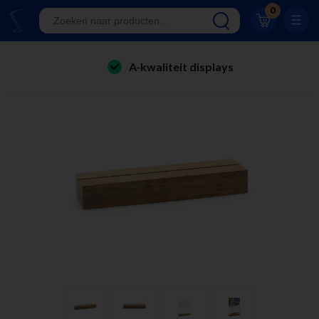
Klantwaardering 8.9
0
A-kwaliteit displays
Eigen productie
folderhouders
24/7 bereikbaar
kaarthouders
Al 23 jaar online!
onbreekbare kaarthouders
Klantwaardering 8.9
winkelinrichting & retail displays
kliklijsten
stoepborden
kantoorartikelen