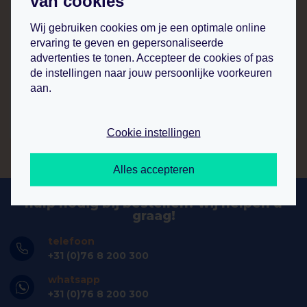
van cookies
kaarthouder a4 plexi tbv houten voet
Wij gebruiken cookies om je een optimale online
ervaring te geven en gepersonaliseerde
leverbaar per 4 stuks
advertenties te tonen. Accepteer de cookies of pas
4
65
.
de instellingen naar jouw persoonlijke voorkeuren
aan.
p.st.
bekijk product
Cookie instellingen
Alles accepteren
hulp nodig bij bestellen? wij helpen u
graag!
telefoon
+31 (0)76 8 200 300
whatsapp
+31 (0)76 8 200 300