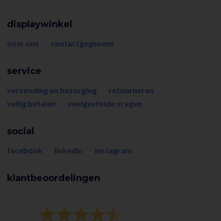
displaywinkel
over ons
contactgegevens
service
verzending en bezorging
retourneren
veilig betalen
veelgestelde vragen
social
facebook
linkedin
instagram
klantbeoordelingen