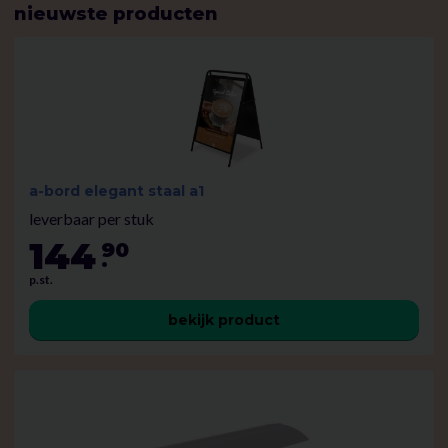
nieuwste producten
a-bord elegant staal a1
leverbaar per stuk
144
90
.
p.st.
bekijk product