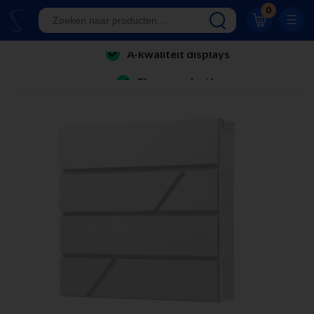
Klantwaardering 8.9
0
A-kwaliteit displays
Eigen productie
folderhouders
24/7 bereikbaar
kaarthouders
Al 23 jaar online!
onbreekbare kaarthouders
Klantwaardering 8.9
winkelinrichting & retail displays
kliklijsten
stoepborden
kantoorartikelen