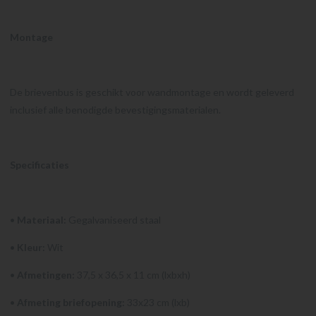
Montage
De brievenbus is geschikt voor wandmontage en wordt geleverd
inclusief alle benodigde bevestigingsmaterialen.
Specificaties
•
Materiaal:
Gegalvaniseerd staal
•
Kleur:
Wit
•
Afmetingen:
37,5 x 36,5 x 11 cm (lxbxh)
•
Afmeting briefopening:
33x23 cm (lxb)