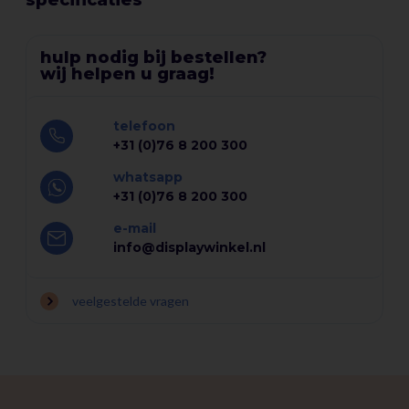
specificaties
Met de Brievenbus Deluxe van BRASQ haalt u niet alleen een
hulp nodig bij bestellen?
functionele brievenbus in huis, maar ook een stijlvolle
wij helpen u graag!
toevoeging aan uw woning of kantoor, die uw post veilig en
droog houdt, ongeacht de weersomstandigheden.
telefoon
+31 (0)76 8 200 300
whatsapp
+31 (0)76 8 200 300
e-mail
info@displaywinkel.nl
veelgestelde vragen