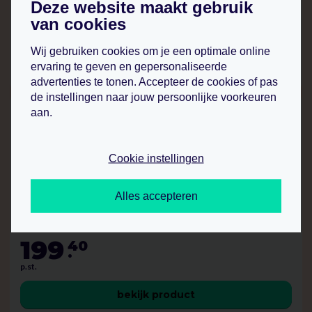
Deze website maakt gebruik
103
95
.
van cookies
p.st.
Wij gebruiken cookies om je een optimale online
bekijk product
ervaring te geven en gepersonaliseerde
advertenties te tonen. Accepteer de cookies of pas
de instellingen naar jouw persoonlijke voorkeuren
aan.
Cookie instellingen
Alles accepteren
catalogus standaard
leverbaar per stuk
199
40
.
p.st.
bekijk product