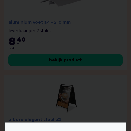
aluminium voet a4 - 210 mm
leverbaar per 2 stuks
8
40
.
p.st.
bekijk product
a-bord elegant staal b2
leverbaar per stuk