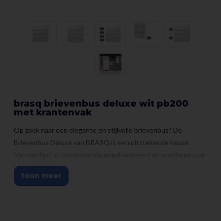
brasq brievenbus deluxe wit pb200
met krantenvak
Op zoek naar een elegante en stijlvolle brievenbus? De
Brievenbus Deluxe van BRASQ is een uitstekende keuze.
Vervaardigd uit hoogwaardig gegalvaniseerd en poedergecoat
staal, biedt deze brievenbus optimale bescherming tegen alle
toon meer
weersomstandigheden, of het nu regent, sneeuwt of juist erg
zonnig is. Het resultaat is een premium product met een lange
levensduur.