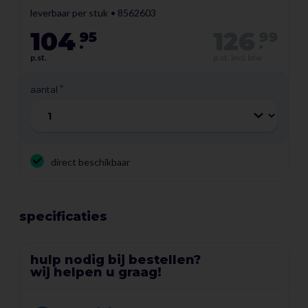
leverbaar per stuk
8562603
Slijtvaste rubberen luchtbanden die behoorlijk wat kunnen
104
126
95
99
hebben
.
.
Een maximum belastbaar gewicht van 250 kg vraagt heel wat
p.st.
p.st. incl. btw
van de wielen onder deze steekwagen. Hier is gelukkig goed
aantal
rekening mee gehouden: de rubberen banden zijn slijtvast,
voorzien van een profiel en inclusief fietsventiel. De banden
zijn dus gemakkelijk op te pompen. Met een diameter van 25
cm en een stevige kern van staal is een zware belasting geen
enkel probleem.
direct beschikbaar
Kenmerken
specificaties
Draagvermogen: Maximaal 250 kg
Afmetingen in gebruik: 50 x 46 x 130 cm ( l x b x h )
hulp nodig bij bestellen?
Afmetingen ingeklapt: n.v.t.
wij helpen u graag!
Afmetingen laadoppervlak: 22 x 46 cm ( l x b )
Materiaal frame: Aluminium