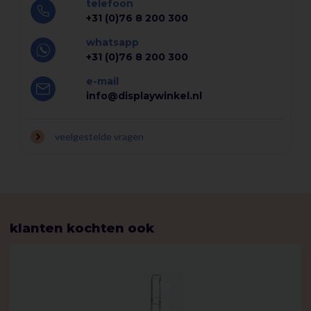
telefoon
Materiaal laadoppervlak: Aluminium
+31 (0)76 8 200 300
Inklapbaar: Nee
Gewicht: 10 kg
whatsapp
+31 (0)76 8 200 300
Materiaal wielen: Rubber (luchtbanden)
Kern wielen: Staal
e-mail
Diameter wielen: 25 cm
info@displaywinkel.nl
Aantal wielen: 2
Handleiding: Ja
veelgestelde vragen
Afmetingen verpakking: 112 x 13,5 x 37 cm ( l x b x h )
klanten kochten ook