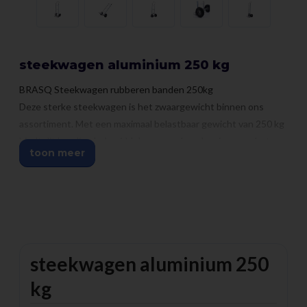
steekwagen aluminium 250 kg
BRASQ Steekwagen rubberen banden 250kg
Deze sterke steekwagen is het zwaargewicht binnen ons
assortiment. Met een maximaal belastbaar gewicht van 250 kg
biedt dit handige hulpmiddel een goede oplossing voor het
toon meer
verplaatsen van zware objecten.
Gemaakt van stevig aluminium en belastbaar tot 250 kg
Zware dozen en andere spullen tillen, is met deze steekwagen
geen enkele uitdaging meer. Het stevige aluminium frame en
laadoppervlak maken deze wagen licht van gewicht, maakt
steekwagen aluminium 250
deze wagen licht van gewicht, maar zwaar van gewicht in
gebruik. U kunt hiermee namelijk dozen tot wel 250 kg
kg
moeiteloos verplaatsen.