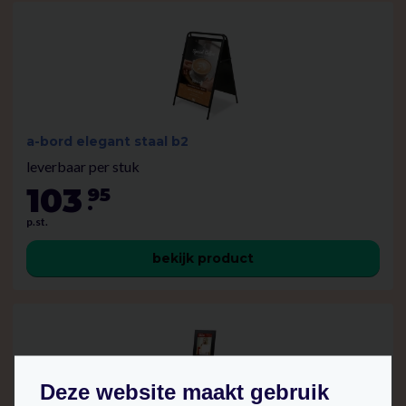
a-bord elegant staal b2
leverbaar per stuk
103
95
.
p.st.
bekijk product
Deze website maakt gebruik