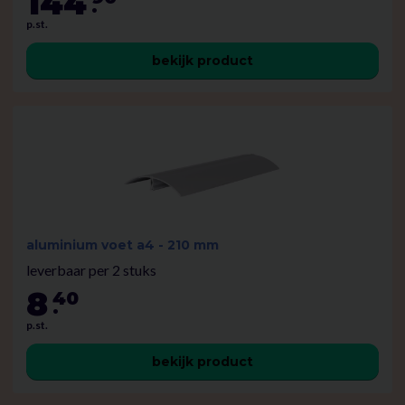
144
.
p.st.
bekijk product
aluminium voet a4 - 210 mm
leverbaar per 2 stuks
8
40
.
p.st.
bekijk product