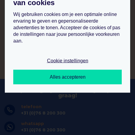
van cookies
catalogus standaard
Wij gebruiken cookies om je een optimale online
leverbaar per stuk
ervaring te geven en gepersonaliseerde
advertenties te tonen. Accepteer de cookies of pas
199
40
.
de instellingen naar jouw persoonlijke voorkeuren
p.st.
aan.
bekijk product
Cookie instellingen
Alles accepteren
hulp nodig bij bestellen? wij helpen u
graag!
telefoon
+31 (0)76 8 200 300
whatsapp
+31 (0)76 8 200 300