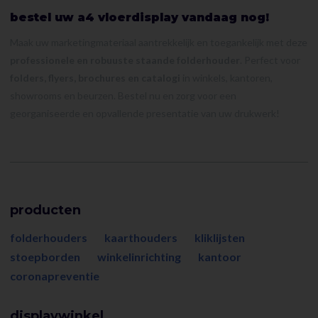
bestel uw a4 vloerdisplay vandaag nog!
Maak uw marketingmateriaal aantrekkelijk en toegankelijk met deze
professionele en robuuste staande folderhouder
. Perfect voor
folders, flyers, brochures en catalogi
in winkels, kantoren,
showrooms en beurzen. Bestel nu en zorg voor een
georganiseerde en opvallende presentatie van uw drukwerk!
producten
folderhouders
kaarthouders
kliklijsten
stoepborden
winkelinrichting
kantoor
coronapreventie
displaywinkel