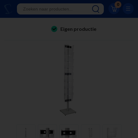
Klantwaardering 8.9
0
A-kwaliteit displays
Eigen productie
folderhouders
24/7 bereikbaar
kaarthouders
Al 23 jaar online!
onbreekbare kaarthouders
Klantwaardering 8.9
winkelinrichting & retail displays
kliklijsten
stoepborden
kantoorartikelen