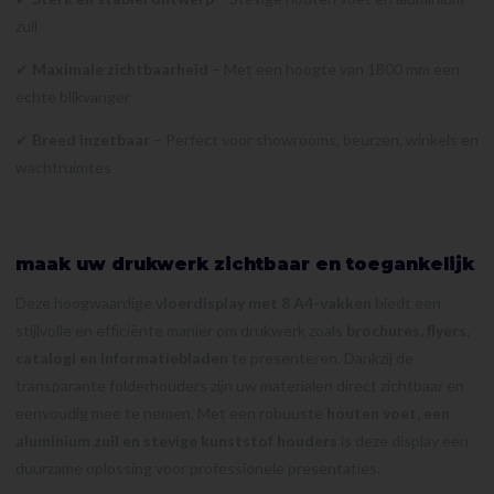
zuil
✔
Maximale zichtbaarheid
– Met een hoogte van 1800 mm een
echte blikvanger
✔
Breed inzetbaar
– Perfect voor showrooms, beurzen, winkels en
wachtruimtes
maak uw drukwerk zichtbaar en toegankelijk
Deze hoogwaardige
vloerdisplay met 8 A4-vakken
biedt een
stijlvolle en efficiënte manier om drukwerk zoals
brochures, flyers,
catalogi en informatiebladen
te presenteren. Dankzij de
transparante folderhouders zijn uw materialen direct zichtbaar en
eenvoudig mee te nemen. Met een robuuste
houten voet, een
aluminium zuil en stevige kunststof houders
is deze display een
duurzame oplossing voor professionele presentaties.