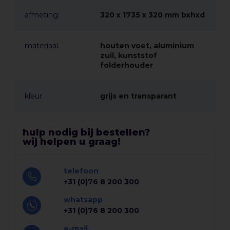
✅ Kantoren & wachtruimtes – Deel belangrijke documenten
en handleidingen
afmeting:
320 x 1735 x 320 mm bxhxd
Met deze moderne en functionele folderstandaard tilt u uw
materiaal:
houten voet, aluminium
marketingmateriaal naar een hoger niveau. Bestel vandaag nog
zuil, kunststof
folderhouder
en maak een professionele indruk!
kleur:
grijs en transparant
hulp nodig bij bestellen?
wij helpen u graag!
telefoon
+31 (0)76 8 200 300
whatsapp
+31 (0)76 8 200 300
e-mail