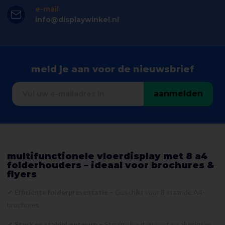
e-mail
info@displaywinkel.nl
meld je aan voor de nieuwsbrief
aanmelden
multifunctionele vloerdisplay met 8 a4
folderhouders – ideaal voor brochures &
flyers
✔
Efficiënte folderpresentatie
– Geschikt voor 8 staande A4-
brochures
✔
Sterk en stabiel ontwerp
– Stevige houten voet en aluminium