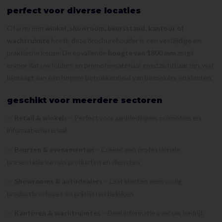
perfect voor diverse locaties
Of u nu een
winkel, showroom, beursstand, kantoor of
wachtruimte
heeft, deze brochurehouder is een veelzijdige en
praktische keuze. De opvallende
hoogte van 1800 mm
zorgt
ervoor dat uw folders en promotiemateriaal goed zichtbaar zijn, wat
bijdraagt aan een hogere betrokkenheid van bezoekers en klanten.
geschikt voor meerdere sectoren
✅
Retail & winkels
– Perfect voor aanbiedingen, promoties en
informatiemateriaal
✅
Beurzen & evenementen
– Creëer een professionele
presentatie van uw producten en diensten
✅
Showrooms & autodealers
– Laat klanten eenvoudig
productbrochures en prijslijsten bekijken
✅
Kantoren & wachtruimtes
– Deel informatie over uw bedrijf,