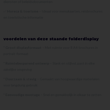
diensten of beleidsdocumenten
✅
Horeca & toerisme
– Ideaal voor menukaarten, reisbrochures
en toeristische informatie
voordelen van deze staande folderdisplay
* Groot displayformaat
– Met ruimte voor 8 A4-brochures in
portrait-formaat
* Ruimtebesparend ontwerp
– Slank en stijlvol, past in elke
zakelijke omgeving
* Duurzaam & stevig
– Gemaakt van hoogwaardige materialen
voor langdurig gebruik
* Eenvoudige montage
– Snel en gemakkelijk in elkaar te zetten