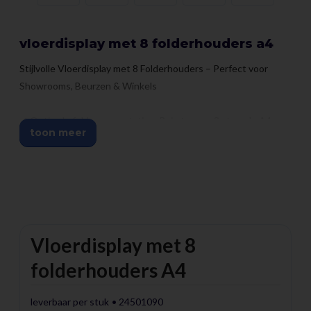
vloerdisplay met 8 folderhouders a4
Stijlvolle Vloerdisplay met 8 Folderhouders – Perfect voor
Showrooms, Beurzen & Winkels
✔ Optimale folderpresentatie – Ruimte voor 8 staande A4-
toon meer
folders
✔ Opvallend design – Trek direct de aandacht van bezoekers
✔ Stevige constructie – Houten voet, aluminium zuil en
kunststof folderhouders
✔ Veelzijdige toepassingen – Geschikt voor winkels,
showrooms, beurzen en kantoren
Vloerdisplay met 8
Professionele en overzichtelijke presentatie
folderhouders A4
Deze stijlvolle vloerdisplay met 8 A4 folderhouders is dé
oplossing voor een overzichtelijke en aantrekkelijke
leverbaar per stuk
24501090