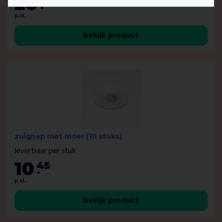
20
95
.
p.st.
bekijk product
zuignap met moer (10 stuks)
leverbaar per stuk
10
45
.
p.st.
bekijk product