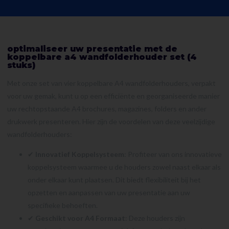
optimaliseer uw presentatie met de
koppelbare a4 wandfolderhouder set (4
stuks)
Met onze set van vier koppelbare A4 wandfolderhouders, verpakt
voor uw gemak, kunt u op een efficiënte en georganiseerde manier
uw rechtopstaande A4 brochures, magazines, folders en ander
drukwerk presenteren. Hier zijn de voordelen van deze veelzijdige
wandfolderhouders:
✔
Innovatief Koppelsysteem
: Profiteer van ons innovatieve
koppelsysteem waarmee u de houders zowel naast elkaar als
onder elkaar kunt plaatsen. Dit biedt flexibiliteit bij het
opzetten en aanpassen van uw presentatie aan uw
specifieke behoeften.
✔
Geschikt voor A4 Formaat
: Deze houders zijn