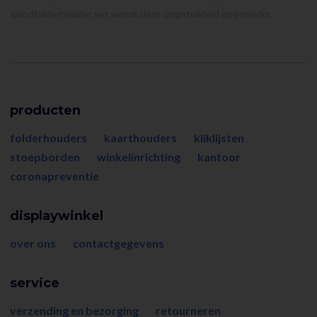
wandfolderhouder set wordt deze ongetwijfeld opgemerkt.
producten
folderhouders
kaarthouders
kliklijsten
stoepborden
winkelinrichting
kantoor
coronapreventie
displaywinkel
over ons
contactgegevens
service
verzending en bezorging
retourneren