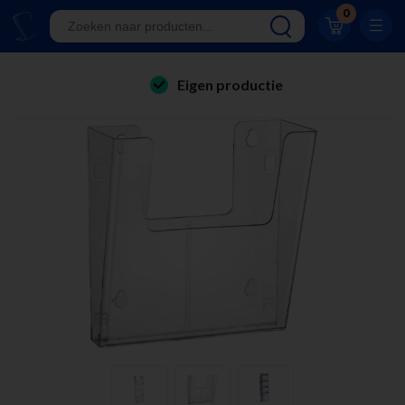
Klantwaardering 8.9
0
A-kwaliteit displays
Eigen productie
folderhouders
24/7 bereikbaar
kaarthouders
Al 23 jaar online!
onbreekbare kaarthouders
Klantwaardering 8.9
winkelinrichting & retail displays
kliklijsten
stoepborden
kantoorartikelen