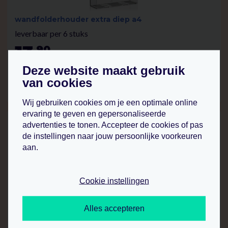
wandfolderhouder extra diep a4
leverbaar per 6 stuks
13
90
.
p.st.
Deze website maakt gebruik
van cookies
bekijk product
Wij gebruiken cookies om je een optimale online
ervaring te geven en gepersonaliseerde
advertenties te tonen. Accepteer de cookies of pas
de instellingen naar jouw persoonlijke voorkeuren
aan.
Cookie instellingen
wandfolderhouder koppelbaar a4 liggend (4
stuks)
Alles accepteren
leverbaar per stuk