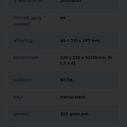
artikelnummer:
20301490
kunnen worden.
formaat
a4
(
bekijk
Deze koppelbare A4 wandfolderhouder set is ideaal voor
:
maattabel
)
bedrijven, kantoren, beurzen, en recepties waar een flexibele
en professionele presentatie van marketingmateriaal
afmeting:
a4 = 210 x 297 mm.
belangrijk is. Bestel vandaag nog en zorg ervoor dat uw
drukwerk de aandacht krijgt die het verdient!
binnenmaat:
226 x 230 x 90/36mm. (b
x h x d)
vuldiepte:
90/36
kleur:
transparant
gewicht:
305 gram pst.