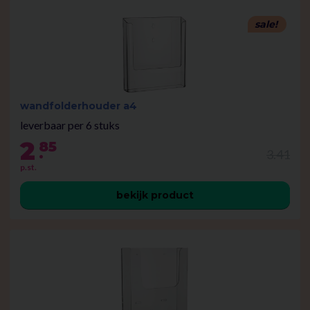
sale!
wandfolderhouder a4
leverbaar per 6 stuks
2
85
.
3.41
p.st.
bekijk product