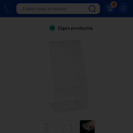
Klantwaardering 8.9
0
A-kwaliteit displays
Eigen productie
folderhouders
24/7 bereikbaar
kaarthouders
Al 23 jaar online!
onbreekbare kaarthouders
Klantwaardering 8.9
winkelinrichting & retail displays
kliklijsten
stoepborden
kantoorartikelen