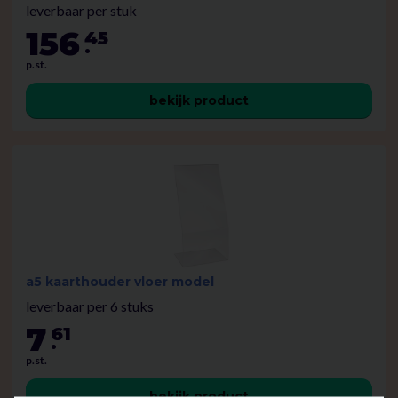
leverbaar per stuk
156
45
.
p.st.
bekijk product
a5 kaarthouder vloer model
leverbaar per 6 stuks
7
61
.
p.st.
bekijk product