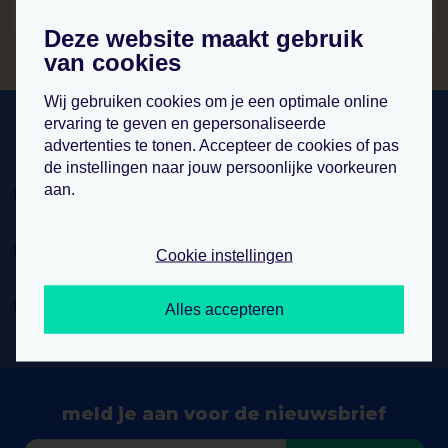
Deze website maakt gebruik
van cookies
Wij gebruiken cookies om je een optimale online
ervaring te geven en gepersonaliseerde
hulp nodig bij bestellen? wij helpen u
graag!
advertenties te tonen. Accepteer de cookies of pas
de instellingen naar jouw persoonlijke voorkeuren
telefoon
aan.
+31 (0)76 8 200 300
whatsapp
Cookie instellingen
+31 (0)76 8 200 300
e-mail
Alles accepteren
info@displaywinkel.nl
meld je aan voor de nieuwsbrief