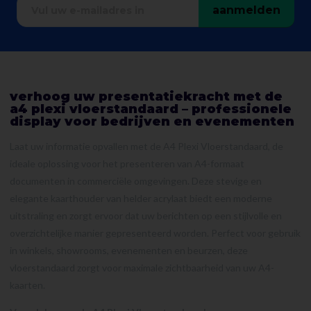
aanmelden
verhoog uw presentatiekracht met de
a4 plexi vloerstandaard – professionele
display voor bedrijven en evenementen
Laat uw informatie opvallen met de A4 Plexi Vloerstandaard, de
ideale oplossing voor het presenteren van A4-formaat
documenten in commerciële omgevingen. Deze stevige en
elegante kaarthouder van helder acrylaat biedt een moderne
uitstraling en zorgt ervoor dat uw berichten op een stijlvolle en
overzichtelijke manier gepresenteerd worden. Perfect voor gebruik
in winkels, showrooms, evenementen en beurzen, deze
vloerstandaard zorgt voor maximale zichtbaarheid van uw A4-
kaarten.