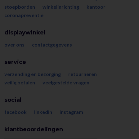
stoepborden
winkelinrichting
kantoor
coronapreventie
displaywinkel
over ons
contactgegevens
service
verzending en bezorging
retourneren
veilig betalen
veelgestelde vragen
social
facebook
linkedin
instagram
klantbeoordelingen