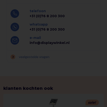
• Totale afmetingen: 210 x 420 x 150 mm (B x H x D)
• Materiaal: Acrylaat 3 mm
telefoon
• Kleur: Transparant
+31 (0)76 8 200 300
• Gewicht: 665 gram
whatsapp
+31 (0)76 8 200 300
⸻
e-mail
info@displaywinkel.nl
Waarom Kiezen voor de A4 Vloerdisplay?
De A4 Vloerdisplay biedt de perfecte combinatie van
veelgestelde vragen
functionaliteit en stijl, ideaal voor het presenteren van kaarten
en informatie op commerciële locaties. Upgrade uw
presentatie met deze veelzijdige en gebruiksvriendelijke
display.
klanten kochten ook
Bestel vandaag nog de A4 Vloerdisplay en verbeter de visuele
impact van uw vloerpresentatie voor evenementen, beurzen,
sale!
winkels en meer!