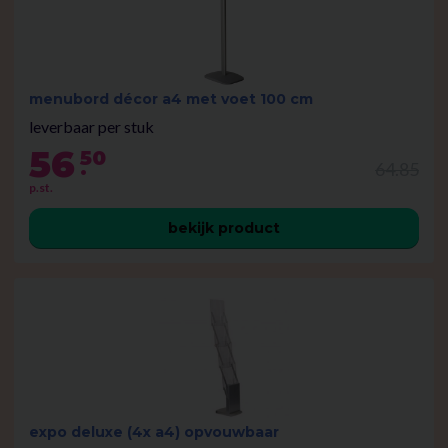
menubord décor a4 met voet 100 cm
leverbaar per stuk
56
50
.
64.85
p.st.
bekijk product
expo deluxe (4x a4) opvouwbaar