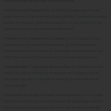
Voordelen van de A4 Plexi Vloerstandaard:
•
Professionele Presentatie:
De helder plexiglas kaarthouder
zorgt voor een strak en professioneel uiterlijk. De gepolijste randen
bieden een elegante afwerking, waardoor uw documenten in de
aandacht staan zonder afleidende elementen.
•
Perfect voor Commerciële Locaties:
Of het nu gaat om een
winkel, beurs, showroom of evenement, de A4 vloerdisplay is
ontworpen om uw informatie op ooghoogte te presenteren, wat
zorgt voor meer betrokkenheid van uw klanten en bezoekers.
•
Gemakkelijke Toegang en Verwisseling:
De zijdelingse invoer
maakt het snel en eenvoudig om A4-kaarten te plaatsen en te
vervangen, wat de functionaliteit verhoogt en het onderhoud
vereenvoudigt.
•
Duurzaam en Stevig:
Gemaakt van hoogwaardig 3 mm acrylaat
biedt deze kaarthouder zowel stevigheid als langdurige kwaliteit.
Het transparante materiaal zorgt ervoor dat de inhoud volledig