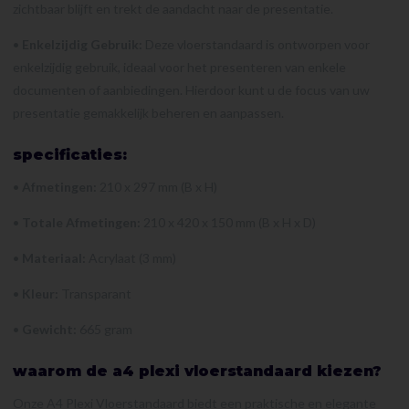
zichtbaar blijft en trekt de aandacht naar de presentatie.
•
Enkelzijdig Gebruik:
Deze vloerstandaard is ontworpen voor
enkelzijdig gebruik, ideaal voor het presenteren van enkele
documenten of aanbiedingen. Hierdoor kunt u de focus van uw
presentatie gemakkelijk beheren en aanpassen.
specificaties:
•
Afmetingen:
210 x 297 mm (B x H)
•
Totale Afmetingen:
210 x 420 x 150 mm (B x H x D)
•
Materiaal:
Acrylaat (3 mm)
•
Kleur:
Transparant
•
Gewicht:
665 gram
waarom de a4 plexi vloerstandaard kiezen?
Onze A4 Plexi Vloerstandaard biedt een praktische en elegante