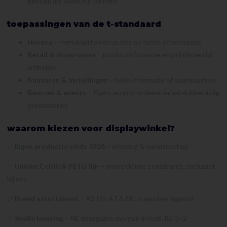
gebruik (bij voorkeur binnen)
toepassingen van de t-standaard
Horeca
– menukaarten en acties op tafels of terrassen
Retail & showrooms
– productinformatie en prijslijsten bij
artikelen
Kantoren & instellingen
– balie-informatie of naamkaarten
Beurzen & events
– flyers en promotiemateriaal dubbelzijdig
presenteren
waarom kiezen voor displaywinkel?
✅
Eigen productie sinds 1926
– ervaring & vakmanschap
✅
Unieke Celdis® PETG lijn
– onbreekbare standaards, exclusief
bij ons
✅
Breed assortiment
– A3 t/m A7 & DL, staand en liggend
✅
Snelle levering
– NL doorgaans morgen in huis, BE 1–2