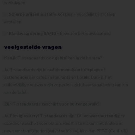
werkdagen
✅
Scherpe prijzen & staffelkorting
– voordelig bij grotere
aantallen
✅
Klantwaardering 8,9/10
– bewezen betrouwbaarheid
veelgestelde vragen
Kan ik T-standaards ook gebruiken in de horeca?
Ja, T-standaards zijn ideaal als
menukaart displays
of
actiehouders
in cafés, restaurants en hotels. Dankzij het
dubbelzijdige ontwerp zijn ze perfect zichtbaar vanaf beide kanten
van de tafel.
Zijn T-standaards geschikt voor buitengebruik?
Ja.
Plexiglas/acryl T-standaards
zijn
UV- en weerbestendig
en
daardoor geschikt voor buiten. Heeft u te maken met drukke of
ruwe omstandigheden (val-/stootrisico), kies dan
PETG (Celdis®)