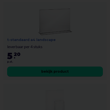
t-standaard a4 landscape
leverbaar per 4 stuks
5
20
.
p.st.
bekijk product