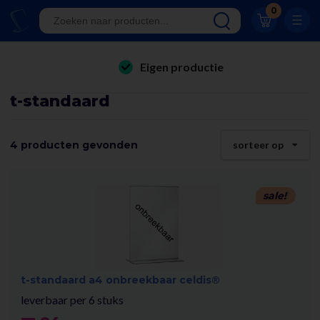
Klantwaardering 8.9
0
A-kwaliteit displays
Eigen productie
folderhouders
24/7 bereikbaar
t-standaard
kaarthouders
Al 23 jaar online!
onbreekbare kaarthouders
4 producten gevonden
sorteer op
Klantwaardering 8.9
winkelinrichting & retail displays
kliklijsten
sale!
stoepborden
kantoorartikelen
t-standaard a4 onbreekbaar celdis®
leverbaar per 6 stuks