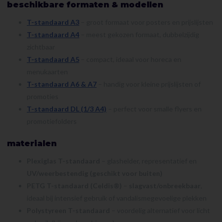
beschikbare formaten & modellen
T-standaard A3
– groot formaat voor posters en prijslijsten
T-standaard A4
– meest gekozen formaat, dubbelzijdig
zichtbaar
T-standaard A5
– compact, ideaal voor horeca en
menukaarten
T-standaard A6 & A7
– handig voor kleine prijslijsten of
promoties
T-standaard DL (1/3 A4)
– perfect voor smalle flyers en
promotiefolders
materialen
Plexiglas T-standaard
– glashelder, representatief en
UV/weerbestendig (geschikt voor buiten)
PETG T-standaard (Celdis®)
–
slagvast/onbreekbaar
,
ideaal bij intensief gebruik of vandalismegevoelige plekken
Polystyreen T-standaard
– voordelig alternatief voor licht