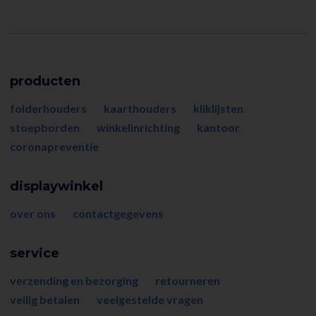
producten
folderhouders
kaarthouders
kliklijsten
stoepborden
winkelinrichting
kantoor
coronapreventie
displaywinkel
over ons
contactgegevens
service
verzending en bezorging
retourneren
veilig betalen
veelgestelde vragen