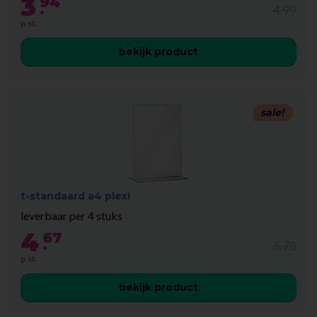
3
94
.
4.99
p.st.
bekijk product
sale!
t-standaard a4 plexi
leverbaar per 4 stuks
4
67
.
5.78
p.st.
bekijk product