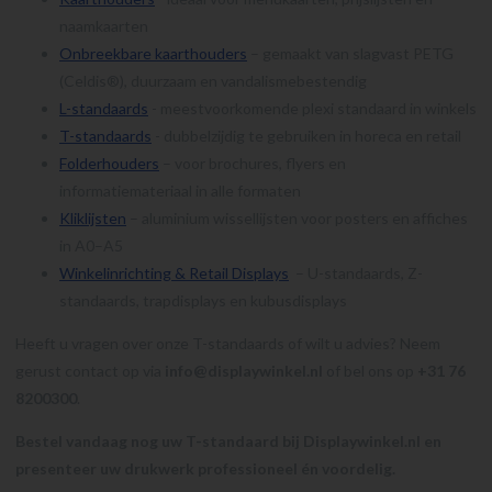
naamkaarten
Onbreekbare kaarthouders
– gemaakt van slagvast PETG
(Celdis®), duurzaam en vandalismebestendig
L-standaards
- meestvoorkomende plexi standaard in winkels
T-standaards
- dubbelzijdig te gebruiken in horeca en retail
Folderhouders
– voor brochures, flyers en
informatiemateriaal in alle formaten
Kliklijsten
– aluminium wissellijsten voor posters en affiches
in A0–A5
Winkelinrichting & Retail Displays
– U-standaards, Z-
standaards, trapdisplays en kubusdisplays
Heeft u vragen over onze T-standaards of wilt u advies? Neem
gerust contact op via
info@displaywinkel.nl
of bel ons op
+31 76
8200300
.
Bestel vandaag nog uw T-standaard bij Displaywinkel.nl en
presenteer uw drukwerk professioneel én voordelig.