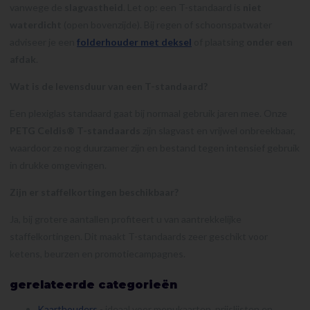
vanwege de
slagvastheid
. Let op: een T-standaard is
niet
waterdicht
(open bovenzijde). Bij regen of schoonspatwater
adviseer je een
folderhouder met deksel
of plaatsing
onder een
afdak
.
Wat is de levensduur van een T-standaard?
Een plexiglas standaard gaat bij normaal gebruik jaren mee. Onze
PETG Celdis® T-standaards
zijn slagvast en vrijwel onbreekbaar,
waardoor ze nog duurzamer zijn en bestand tegen intensief gebruik
in drukke omgevingen.
Zijn er staffelkortingen beschikbaar?
Ja, bij grotere aantallen profiteert u van aantrekkelijke
staffelkortingen. Dit maakt T-standaards zeer geschikt voor
ketens, beurzen en promotiecampagnes.
gerelateerde categorieën
Kaarthouders
- ideaal voor menukaarten, prijslijsten en