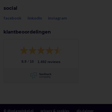
social
facebook
linkedin
instagram
klantbeoordelingen
/
8.9
10
1.492 reviews
© displaywinkel.nl
privacy & cookies
disclaimer