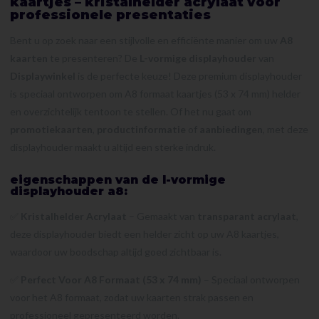
kaartjes – kristalhelder acrylaat voor
professionele presentaties
Bent u op zoek naar een stijlvolle en efficiënte manier om uw
A8
kaarten
te presenteren? De
L-vormige displayhouder
van
Displaywinkel
is de perfecte keuze! Deze premium displayhouder
is speciaal ontworpen om A8 formaat kaartjes (53 x 74 mm) helder
en overzichtelijk tentoon te stellen. Of het nu gaat om
promotiekaarten
,
productinformatie
of
aanbiedingen
, met deze
displayhouder maakt u altijd een sterke indruk.
eigenschappen van de l-vormige
displayhouder a8:
✅
Kristalhelder Acrylaat
– Gemaakt van
transparant acrylaat
,
deze displayhouder biedt een helder zicht op uw A8 kaartjes,
waardoor uw boodschap altijd goed zichtbaar is.
✅
Perfect Voor A8 Formaat (53 x 74 mm)
– Speciaal ontworpen
voor het A8 formaat, zodat uw kaarten strak passen en
professioneel gepresenteerd worden.