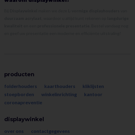
waarom displaywinkel?
Bij
Displaywinkel
maken we deze
L-vormige displayhouders
van
duurzaam acrylaat
, waardoor u altijd kunt rekenen op
langdurige
kwaliteit
en een
professionele presentatie
. Bestel vandaag nog
en geef uw presentatie een moderne en efficiënte uitstraling!
producten
folderhouders
kaarthouders
kliklijsten
stoepborden
winkelinrichting
kantoor
coronapreventie
displaywinkel
over ons
contactgegevens