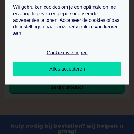
Wij gebruiken cookies om je een optimale online
ervaring te geven en gepersonaliseerde
advertenties te tonen. Accepteer de cookies of pas
de instellingen naar jouw persoonlijke voorkeuren
aan.
kaarthouder a6 plexi met houten voet - beuken
Cookie instellingen
leverbaar per 2 stuks
7
80
.
Alles accepteren
p.st.
bekijk product
hulp nodig bij bestellen? wij helpen u
graag!