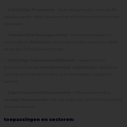
✅
Enkelzijdige Presentatie
– Deze displayhouder toont uw A8
kaartjes aan één zijde, ideaal voor het effectief communiceren van
informatie.
✅
Gemakkelijke Vervangbaarheid
– Het ontwerp maakt het
eenvoudig om
A8 kaartjes
snel te verwisselen, waardoor u altijd
up-to-date informatie kunt tonen.
✅
Veelzijdige Gebruiksmogelijkheden
– Ideaal voor het
presenteren van
promotiemateriaal
,
aanbiedingen
,
menu’s
en
meer op verschillende locaties, zoals toonbanken, etalages en
beurzen.
✅
Eigen Productie bij Displaywinkel
– Wij produceren de
L-
vormige displayhouders
zelf, wat zorgt voor uitstekende kwaliteit
en snelle levering.
toepassingen en sectoren: