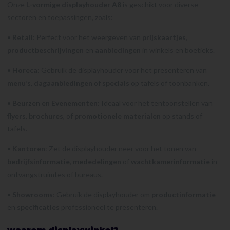
Onze
L-vormige displayhouder A8
is geschikt voor diverse
sectoren en toepassingen, zoals:
•
Retail
: Perfect voor het weergeven van
prijskaartjes
,
productbeschrijvingen
en
aanbiedingen
in winkels en boetieks.
•
Horeca
: Gebruik de displayhouder voor het presenteren van
menu’s
,
dagaanbiedingen
of
specials
op tafels of toonbanken.
•
Beurzen en Evenementen
: Ideaal voor het tentoonstellen van
flyers
,
brochures
, of
promotionele materialen
op stands of
tafels.
•
Kantoren
: Zet de displayhouder neer voor het tonen van
bedrijfsinformatie
,
mededelingen
of
wachtkamerinformatie
in
ontvangstruimtes of bureaus.
•
Showrooms
: Gebruik de displayhouder om
productinformatie
en
specificaties
professioneel te presenteren.