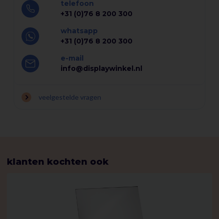
telefoon
+31 (0)76 8 200 300
Bij Displaywinkel produceren we zelf deze kaarthouders van
transparant acrylaat, zodat u altijd kunt rekenen op een
whatsapp
duurzame en stijlvolle presentatieoplossing. Bestel vandaag
+31 (0)76 8 200 300
nog en geef uw presentatie de professionele uitstraling die
e-mail
het verdient!
info@displaywinkel.nl
veelgestelde vragen
klanten kochten ook