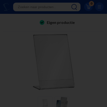
Klantwaardering 8.9
0
A-kwaliteit displays
Eigen productie
folderhouders
24/7 bereikbaar
kaarthouders
Al 23 jaar online!
onbreekbare kaarthouders
Klantwaardering 8.9
winkelinrichting & retail displays
kliklijsten
stoepborden
kantoorartikelen