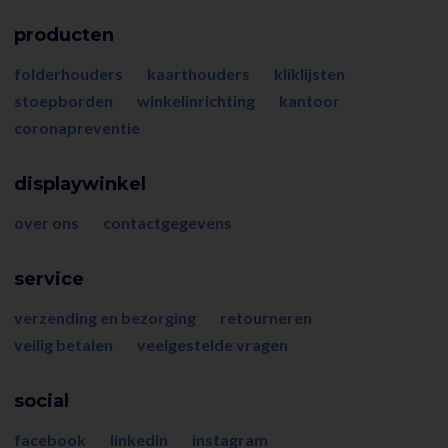
producten
folderhouders
kaarthouders
kliklijsten
stoepborden
winkelinrichting
kantoor
coronapreventie
displaywinkel
over ons
contactgegevens
service
verzending en bezorging
retourneren
veilig betalen
veelgestelde vragen
social
facebook
linkedin
instagram