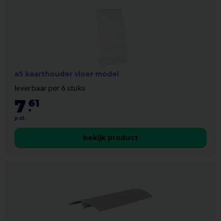
a5 kaarthouder vloer model
leverbaar per 6 stuks
7
61
.
p.st.
bekijk product