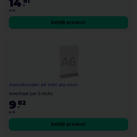
14
91
.
p.st.
bekijk product
menuhouder a6 met alu-voet
leverbaar per 6 stuks
9
82
.
p.st.
bekijk product