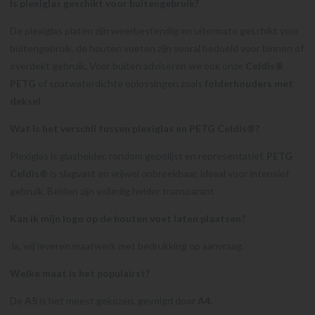
Is plexiglas geschikt voor buitengebruik?
De plexiglas platen zijn weerbestendig en uitermate geschikt voor
buitengebruik, de houten voeten zijn vooral bedoeld voor binnen of
overdekt gebruik. Voor buiten adviseren we ook onze
Celdis®
PETG
of spatwaterdichte oplossingen zoals
folderhouders met
deksel
.
Wat is het verschil tussen plexiglas en PETG Celdis®?
Plexiglas is glashelder, rondom gepolijst en representatief.
PETG
Celdis®
is slagvast en vrijwel onbreekbaar, ideaal voor intensief
gebruik. Beiden zijn volledig helder transparant
Kan ik mijn logo op de houten voet laten plaatsen?
Ja, wij leveren maatwerk met bedrukking op aanvraag.
Welke maat is het populairst?
De
A5
is het meest gekozen, gevolgd door
A4
.