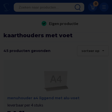
Klantwaardering 8.9
0
A-kwaliteit displays
Eigen productie
folderhouders
24/7 bereikbaar
kaarthouders met voet
kaarthouders
Al 23 jaar online!
onbreekbare kaarthouders
45 producten gevonden
sorteer op
Klantwaardering 8.9
winkelinrichting & retail displays
kliklijsten
stoepborden
kantoorartikelen
menuhouder a4 liggend met alu-voet
leverbaar per 4 stuks