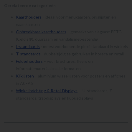
Gerelateerde categorieën
Kaarthouders
- ideaal voor menukaarten, prijslijsten en
naamkaarten
Onbreekbare kaarthouders
– gemaakt van slagvast PETG
(Celdis®), duurzaam en vandalismebestendig
L-standaards
- meestvoorkomende plexi standaard in winkels
T-standaards
- dubbelzijdig te gebruiken in horeca en retail
Folderhouders
– voor brochures, flyers en
informatiemateriaal in alle formaten
Kliklijsten
– aluminium wissellijsten voor posters en affiches
in A0–A5
Winkelinrichting & Retail Displays
– U-standaards, Z-
standaards, trapdisplays en kubusdisplays