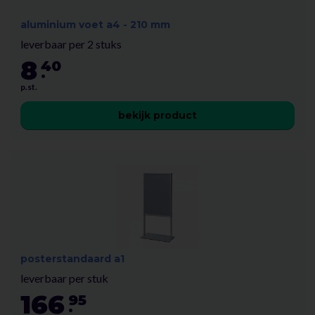
aluminium voet a4 - 210 mm
leverbaar per 2 stuks
8
40
.
p.st.
bekijk product
posterstandaard a1
leverbaar per stuk
166
95
.