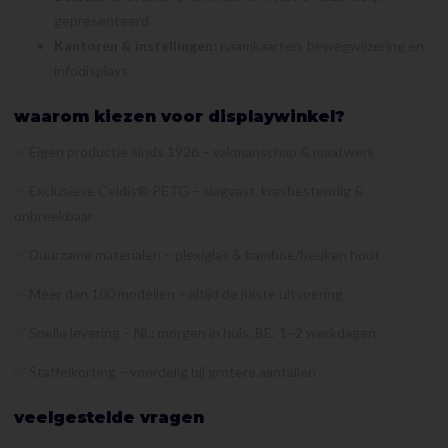
gepresenteerd
Kantoren & instellingen:
naamkaarten, bewegwijzering en
infodisplays
waarom kiezen voor displaywinkel?
✅ Eigen productie sinds 1926 – vakmanschap & maatwerk
✅ Exclusieve Celdis® PETG – slagvast, krasbestendig &
onbreekbaar
✅ Duurzame materialen – plexiglas & bamboe/beuken hout
✅ Meer dan 100 modellen – altijd de juiste uitvoering
✅ Snelle levering – NL: morgen in huis, BE: 1–2 werkdagen
✅ Staffelkorting – voordelig bij grotere aantallen
veelgestelde vragen