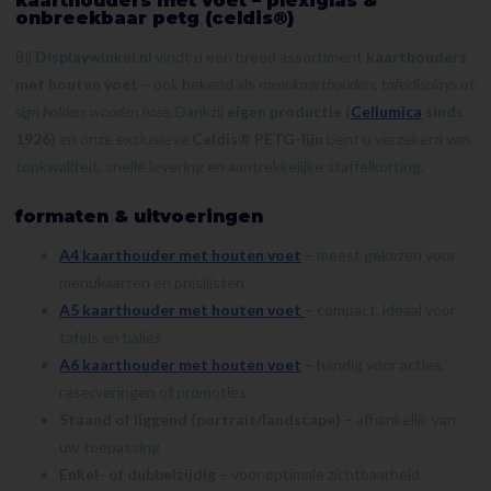
kaarthouders met voet – plexiglas &
onbreekbaar petg (celdis®)
Bij
Displaywinkel.nl
vindt u een breed assortiment
kaarthouders
met houten voet
– ook bekend als
menukaarthouders
,
tafeldisplays
of
sign holders wooden base
. Dankzij
eigen productie (
Cellumica
sinds
1926)
en onze exclusieve
Celdis® PETG-lijn
bent u verzekerd van
topkwaliteit, snelle levering en aantrekkelijke staffelkorting.
formaten & uitvoeringen
A4 kaarthouder met houten voet
– meest gekozen voor
menukaarten en prijslijsten
A5 kaarthouder met houten voet
– compact, ideaal voor
tafels en balies
A6 kaarthouder met houten voet
– handig voor acties,
reserveringen of promoties
Staand of liggend (portrait/landscape)
– afhankelijk van
uw toepassing
Enkel- of dubbelzijdig
– voor optimale zichtbaarheid