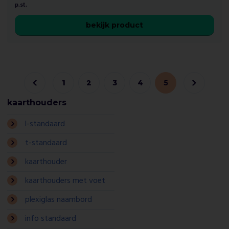
p.st.
bekijk product
1
2
3
4
5
kaarthouders
l-standaard
t-standaard
kaarthouder
kaarthouders met voet
plexiglas naambord
info standaard