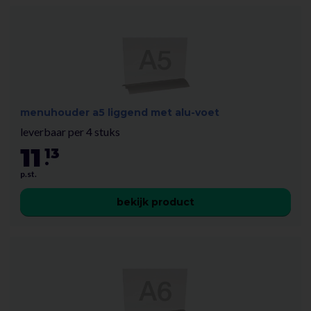
menuhouder a5 liggend met alu-voet
leverbaar per 4 stuks
11
13
.
p.st.
bekijk product