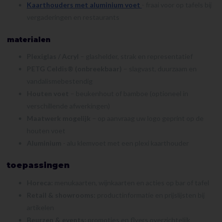
Kaarthouders met aluminium voet
- fraai voor op tafels bij
vergaderingen en restaurants
materialen
Plexiglas / Acryl
– glashelder, strak en representatief
PETG Celdis® (onbreekbaar)
– slagvast, duurzaam en
vandalismebestendig
Houten voet
– beukenhout of bamboe (optioneel in
verschillende afwerkingen)
Maatwerk mogelijk
– op aanvraag uw logo geprint op de
houten voet
Aluminium
- alu klemvoet met een plexi kaarthouder
toepassingen
Horeca:
menukaarten, wijnkaarten en acties op bar of tafel
Retail & showrooms:
productinformatie en prijslijsten bij
artikelen
Beurzen & events:
promoties en flyers overzichtelijk