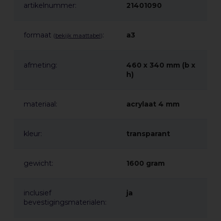
✔ Duurzaam: vervaardigd uit 100% gerecycled plexiglas
artikelnummer:
21401090
✔ Luxe uitstraling met hoogwaardige afwerking
✔ Snelle levering: NL morgen in huis, BE binnen 1–2
formaat
:
a3
(
bekijk maattabel
)
werkdagen
✔ Staffelkorting bij grotere aantallen
afmeting:
460 x 340 mm (b x
h)
Gerelateerde categorieën:
• Naamborden
• Kaarthouders
materiaal:
acrylaat 4 mm
• Onbreekbare kaarthouders
• Kliklijsten
kleur:
transparant
gewicht:
1600 gram
inclusief
ja
bevestigingsmaterialen: