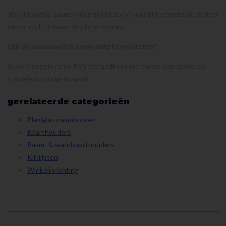
Nee. Plexiglas naamborden zijn bedoeld voor binnengebruik. Buiten
kan er vocht tussen de platen komen.
Zijn de naamborden eenvoudig te monteren?
Ja, de meegeleverde RVS afstandhouders maken een snelle en
stabiele montage mogelijk.
gerelateerde categorieën
Plexiglas naamborden
Kaarthouders
Raam- & wandkaarthouders
Kliklijsten
Winkelinrichting