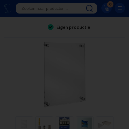
Klantwaardering 8.9
0
A-kwaliteit displays
Eigen productie
folderhouders
24/7 bereikbaar
kaarthouders
Al 23 jaar online!
onbreekbare kaarthouders
Klantwaardering 8.9
winkelinrichting & retail displays
kliklijsten
stoepborden
kantoorartikelen