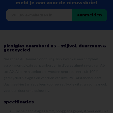
meld je aan voor de nieuwsbrief
aanmelden
plexiglas naambord a3 – stijlvol, duurzaam &
gerecycled
Naast het A3-formaat vindt u bij Displaywinkel een compleet
assortiment plexiglas naamborden in diverse afmetingen, van A6
tot A2. Al onze naamborden worden geproduceerd uit 100%
gerecycled plexiglas en voorzien van luxe RVS afstandhouders.
Daarmee kiest u niet alleen voor een stijlvolle uitstraling, maar ook
voor een duurzame oplossing.
specificaties
Glashelder plexiglas 4 mm, hoogglans gepolijst voor een luxe