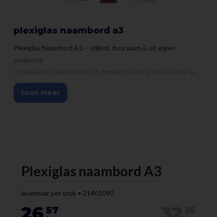
plexiglas naambord a3
Plexiglas Naambord A3 – stijlvol, duurzaam & uit eigen
productie
Dit plexiglas naambord in A3-formaat is een professionele en
luxe oplossing voor het presenteren van namen, logo’s of
toon meer
informatie. Het bord wordt geleverd met RVS afstandhouders,
zodat het strak en zwevend aan de muur wordt gemonteerd.
Dankzij ons vakmanschap (Cellumica sinds 1926) bent u
verzekerd van topkwaliteit en een duurzame afwerking.
* Let op, de naamborden zijn uitsluitend voor binnengebruik.
Plexiglas naambord A3
Kenmerken van het plexiglas naambord A3:
✅ Formaat: 340 x 460 mm (A3 = 297 × 420 mm), ideaal voor
leverbaar per stuk
21401090
grotere naamaanduidingen of informatieborden
26
32
57
15
.
.