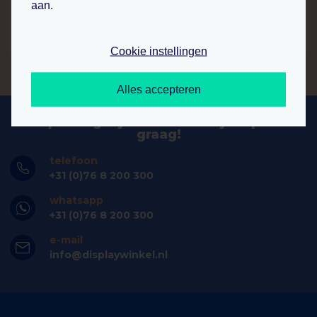
p.st.
aan.
bekijk product
Cookie instellingen
Alles accepteren
hulp nodig bij bestellen? wij helpen u
graag!
telefoon
+31 (0)76 8 200 300
whatsapp
+31 (0)76 8 200 300
e-mail
info@displaywinkel.nl