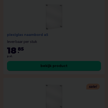
plexiglas naambord a5
leverbaar per stuk
18
85
.
p.st.
bekijk product
sale!