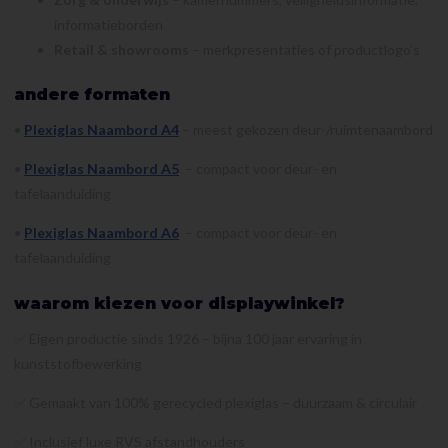
informatieborden
Retail & showrooms
– merkpresentaties of productlogo’s
andere formaten
•
Plexiglas Naambord A4
– meest gekozen deur-/ruimtenaambord
•
Plexiglas Naambord A5
– compact voor deur- en
tafelaanduiding
•
Plexiglas Naambord A6
– compact voor deur- en
tafelaanduiding
waarom kiezen voor displaywinkel?
✅ Eigen productie sinds 1926 – bijna 100 jaar ervaring in
kunststofbewerking
✅ Gemaakt van 100% gerecycled plexiglas – duurzaam & circulair
✅ Inclusief luxe RVS afstandhouders