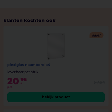
klanten kochten ook
sale!
plexiglas naambord a4
leverbaar per stuk
20
95
.
22.84
p.st.
bekijk product