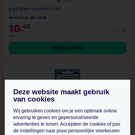
plexiglas naambord a6
leverbaar per stuk
10
45
.
14.18
p.st.
bekijk product
Deze website maakt gebruik
van cookies
rvs afstandhouders 15 mm
Wij gebruiken cookies om je een optimale online
ervaring te geven en gepersonaliseerde
leverbaar per stuk
advertenties te tonen. Accepteer de cookies of pas
7
30
.
de instellingen naar jouw persoonlijke voorkeuren