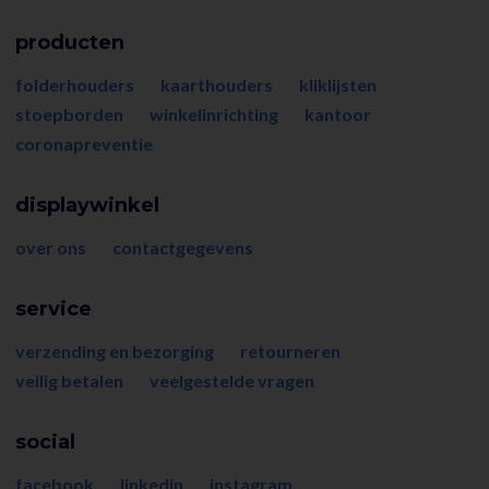
producten
folderhouders
kaarthouders
kliklijsten
stoepborden
winkelinrichting
kantoor
coronapreventie
displaywinkel
over ons
contactgegevens
service
verzending en bezorging
retourneren
veilig betalen
veelgestelde vragen
social
facebook
linkedin
instagram