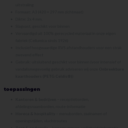
uitstraling
Formaat: A3 (420 × 297 mm zichtmaat)
Dikte: 2x 4 mm.
Slagvast, geschikt voor binnen
Vervaardigd uit 100% gerecycled materiaal in onze eigen
fabriek (Cellumica sinds 1926)
Inclusief hoogwaardige RVS afstandhouders voor een strak
zwevend effect
Gebruik: uitsluitend geschikt voor binnen (voor intensief of
vandalismegevoelig gebruik adviseren wij onze
Onbreekbare
kaarthouders (PETG Celdis®)
)
toepassingen
Kantoren & bedrijven
– receptieborden,
afdelingsnaamborden, route-informatie
Horeca & hospitality
– menuborden, zaalnamen of
openingstijden, vluchtroutes
Zorg & onderwijs
– kamernummers, veiligheidsinformatie,