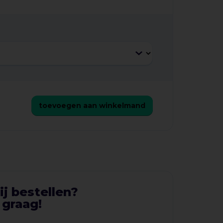
e draad + schroeven/pluggen
toevoegen aan winkelmand
ij bestellen?
 graag!