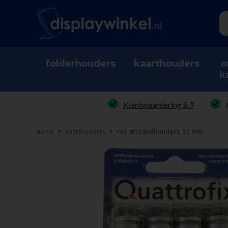
folderhouders
kaarthouders
o
k
Klantwaardering 8.9
home
kaarthouders
rvs afstandhouders 15 mm