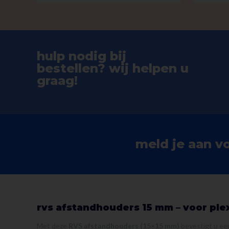
hulp nodig bij
bestellen? wij helpen u
graag!
meld je aan v
rvs afstandhouders 15 mm – voor ple
Met deze
RVS afstandhouders (15×15 mm)
bevestigt u een