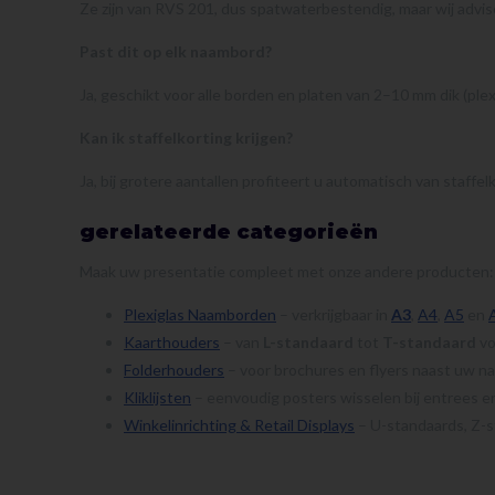
Ze zijn van RVS 201, dus spatwaterbestendig, maar wij advis
Past dit op elk naambord?
Ja, geschikt voor alle borden en platen van 2–10 mm dik (plexi
Kan ik staffelkorting krijgen?
Ja, bij grotere aantallen profiteert u automatisch van staffe
gerelateerde categorieën
Maak uw presentatie compleet met onze andere producten:
Plexiglas Naamborden
– verkrijgbaar in
A3
,
A4
,
A5
en
Kaarthouders
– van
L-standaard
tot
T-standaard
vo
Folderhouders
– voor brochures en flyers naast uw n
Kliklijsten
– eenvoudig posters wisselen bij entrees e
Winkelinrichting & Retail Displays
– U-standaards, Z-s