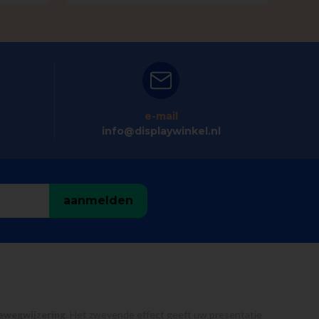
e-mail
info@displaywinkel.nl
aanmelden
bewegwijzering
. Het zwevende effect geeft uw presentatie