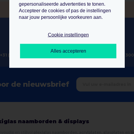
gepersonaliseerde advertenties te tonen.
Accepteer de cookies of pas de instellingen
naar jouw persoonlijke voorkeuren aan.
Cookie instellingen
telefoon
whatsapp
Alles accepteren
+31 (0)76 8 200 300
+31 (0)76 8 200 300
oor de nieuwsbrief
xiglas naamborden & displays
voudig en stijlvol
plexiglas naamborden, acrylplaten, glasplaten en 