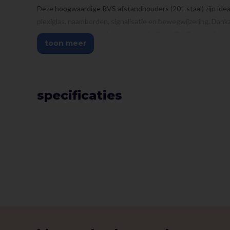
Deze hoogwaardige RVS afstandhouders (201 staal) zijn idea
plexiglas, naamborden, signalisatie en bewegwijzering. Dank
mm ontstaat een strak en zwevend effect. De Quattrofix-ve
toon meer
zorgt voor extra stevige montage.
Waarom kiezen voor deze RVS afstandhouders?
• ✅ Duurzaam RVS 201 – corrosiebestendig & sterk
specificaties
• ✅ Universeel toepasbaar – geschikt voor glas, plexiglas, h
• ✅ Geschikt voor platen van 2–10 mm dik
• ✅ Inclusief 4 schroeven (4×31 mm) & pluggen
• ✅ Fraaie afwerking – moderne look voor elk interieur
• ✅ Voordeelverpakking – per 4 stuks verpakt
Specificaties: