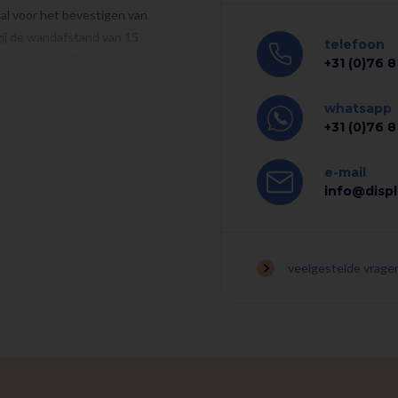
al voor het bevestigen van
zij de wandafstand van 15
telefoon
rbinding met linkse draad
+31 (0)76 
whatsapp
+31 (0)76 
out en metaal
e-mail
info@displ
veelgestelde vrage