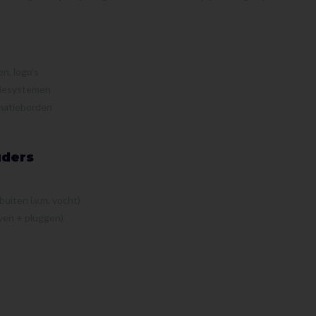
n, logo’s
atiesystemen
matieborden
uders
uiten i.v.m. vocht)
en + pluggen)