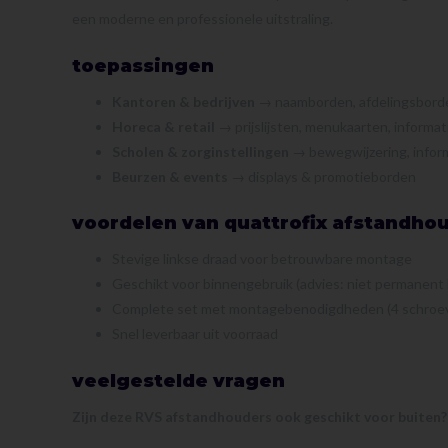
een moderne en professionele uitstraling.
toepassingen
Kantoren & bedrijven
→ naamborden, afdelingsborde
Horeca & retail
→ prijslijsten, menukaarten, inform
Scholen & zorginstellingen
→ bewegwijzering, infor
Beurzen & events
→ displays & promotieborden
voordelen van quattrofix afstandho
Stevige linkse draad voor betrouwbare montage
Geschikt voor binnengebruik (advies: niet permanent b
Complete set met montagebenodigdheden (4 schroev
Snel leverbaar uit voorraad
veelgestelde vragen
Zijn deze RVS afstandhouders ook geschikt voor buiten?