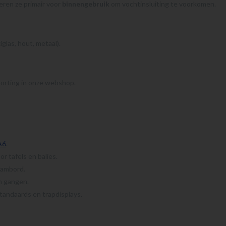
eren ze primair voor
binnengebruik
om vochtinsluiting te voorkomen.
glas, hout, metaal).
lkorting in onze webshop.
A6
.
or tafels en balies.
aambord.
n gangen.
tandaards en trapdisplays.