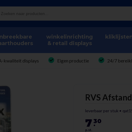
nbreekbare
winkelinrichting
kliklijste
aarthouders
& retail displays
A-kwaliteit displays
Eigen productie
24/7 bereik
• Materiaal: RVS 201
RVS Afstan
• Diameter: 15 mm
• Wandafstand: 15 mm
leverbaar per stuk
qat1
• Kopdikte: 2 mm
7
• Boorgat: 8 mm
30
.
• Geschikt voor plaatdikte: 2–
p.st.