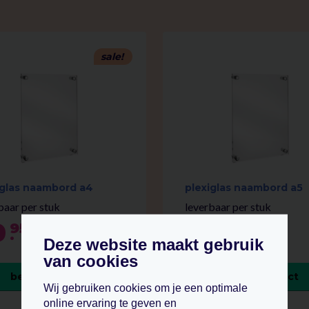
sale!
iglas naambord a4
plexiglas naambord a5
baar per stuk
leverbaar per stuk
0
18
95
85
.
.
22.84
Deze website maakt gebruik
p.st.
van cookies
bekijk product
bekijk product
Wij gebruiken cookies om je een optimale
online ervaring te geven en