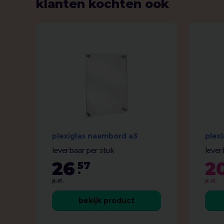
klanten kochten ook
plexiglas naambord a3
plex
leverbaar per stuk
lever
26
2
57
.
p.st.
p.st.
bekijk product