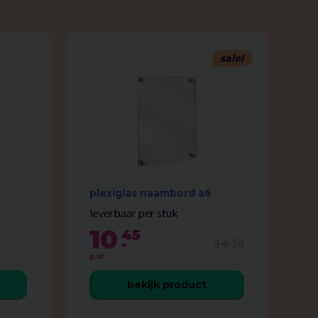
sale!
plexiglas naambord a6
leverbaar per stuk
10
45
.
14.18
p.st.
bekijk product